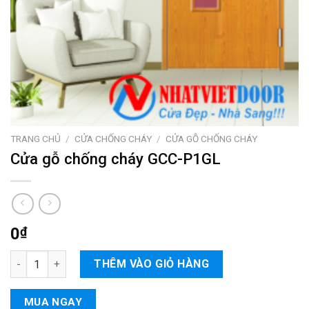
TRANG CHỦ
/
CỬA CHỐNG CHÁY
/
CỬA GỖ CHỐNG CHÁY
Cửa gỗ chống cháy GCC-P1GL
0
₫
Cửa gỗ chống cháy GCC-P1GL số lượng
THÊM VÀO GIỎ HÀNG
MUA NGAY