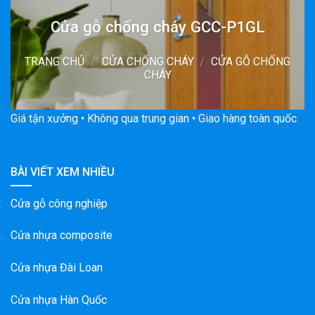
Cửa gỗ chống cháy GCC-P1GL
TRANG CHỦ
/
CỬA CHỐNG CHÁY
/
CỬA GỖ CHỐNG
CHÁY
Giá tận xưởng • Không qua trung gian • Giao hàng toàn quốc
BÀI VIẾT XEM NHIỀU
Cửa gỗ công nghiệp
Cửa nhựa composite
Cửa nhựa Đài Loan
Cửa nhựa Hàn Quốc