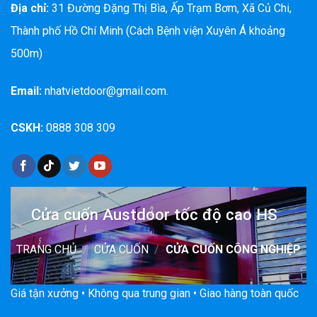
Địa chỉ:
31 Đường Đặng Thị Bìa, Ấp Trạm Bơm, Xã Củ Chi,
Thành phố Hồ Chí Minh (Cách Bệnh viện Xuyên Á khoảng
500m)
Email:
nhatvietdoor@gmail.com.
CSKH:
0888 308 309
Cửa cuốn Austdoor tốc độ cao HS
TRANG CHỦ
/
CỬA CUỐN
/
CỬA CUỐN CÔNG NGHIỆP
Giá tận xưởng • Không qua trung gian • Giao hàng toàn quốc