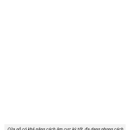
Cửa gỗ có khả năng cách âm cực kỳ tốt, đa dạng phong cách