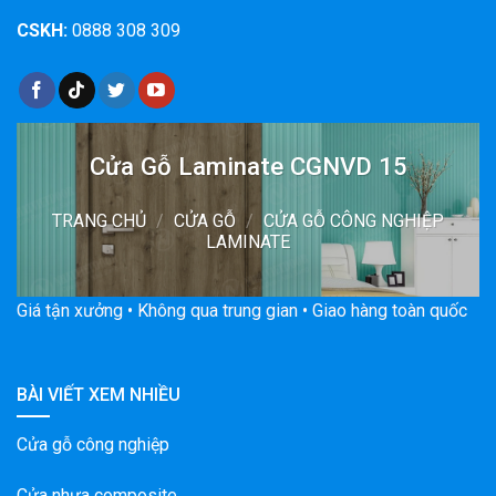
CSKH:
0888 308 309
Cửa Gỗ Laminate CGNVD 15
TRANG CHỦ
/
CỬA GỖ
/
CỬA GỖ CÔNG NGHIỆP
LAMINATE
Giá tận xưởng • Không qua trung gian • Giao hàng toàn quốc
BÀI VIẾT XEM NHIỀU
Cửa gỗ công nghiệp
Cửa nhựa composite