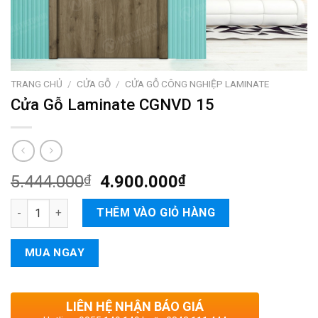
TRANG CHỦ
/
CỬA GỖ
/
CỬA GỖ CÔNG NGHIỆP LAMINATE
Cửa Gỗ Laminate CGNVD 15
5.444.000
₫
4.900.000
₫
Cửa Gỗ Laminate CGNVD 15 số lượng
THÊM VÀO GIỎ HÀNG
MUA NGAY
LIÊN HỆ NHẬN BÁO GIÁ