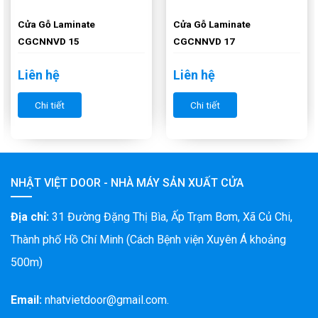
Cửa Gỗ Laminate
Cửa Gỗ Laminate
CGCNNVD 15
CGCNNVD 17
Liên hệ
Liên hệ
Chi tiết
Chi tiết
NHẬT VIỆT DOOR - NHÀ MÁY SẢN XUẤT CỬA
Địa chỉ:
31 Đường Đặng Thị Bìa, Ấp Trạm Bơm, Xã Củ Chi,
Thành phố Hồ Chí Minh (Cách Bệnh viện Xuyên Á khoảng
500m)
Email:
nhatvietdoor@gmail.com.