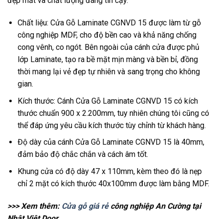
đẹp mắt và chất lượng đáng tin cậy.
Chất liệu: Cửa Gỗ Laminate CGNVD 15 được làm từ gỗ
công nghiệp MDF, cho độ bền cao và khả năng chống
cong vênh, co ngót. Bên ngoài của cánh cửa được phủ
lớp Laminate, tạo ra bề mặt mịn màng và bền bỉ, đồng
thời mang lại vẻ đẹp tự nhiên và sang trọng cho không
gian.
Kích thước: Cánh Cửa Gỗ Laminate CGNVD 15 có kích
thước chuẩn 900 x 2.200mm, tuy nhiên chúng tôi cũng có
thể đáp ứng yêu cầu kích thước tùy chỉnh từ khách hàng.
Độ dày của cánh Cửa Gỗ Laminate CGNVD 15 là 40mm,
đảm bảo độ chắc chắn và cách âm tốt.
Khung cửa có độ dày 47 x 110mm, kèm theo đó là nẹp
chỉ 2 mặt có kích thước 40x100mm được làm bằng MDF.
>>> Xem thêm:
Cửa gỗ giá rẻ
công nghiệp An Cường tại
Nhật Việt Door