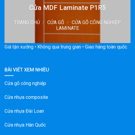
Cửa MDF Laminate P1R5
TRANG CHỦ
/
CỬA GỖ
/
CỬA GỖ CÔNG NGHIỆP
LAMINATE
Giá tận xưởng • Không qua trung gian • Giao hàng toàn quốc
BÀI VIẾT XEM NHIỀU
Cửa gỗ công nghiệp
Cửa nhựa composite
Cửa nhựa Đài Loan
Cửa nhựa Hàn Quốc