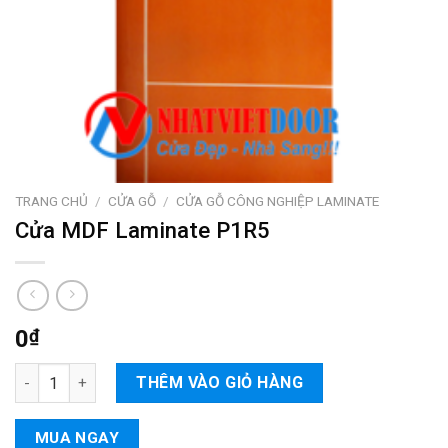
TRANG CHỦ
/
CỬA GỖ
/
CỬA GỖ CÔNG NGHIỆP LAMINATE
Cửa MDF Laminate P1R5
0
₫
Cửa MDF Laminate P1R5 số lượng
THÊM VÀO GIỎ HÀNG
MUA NGAY