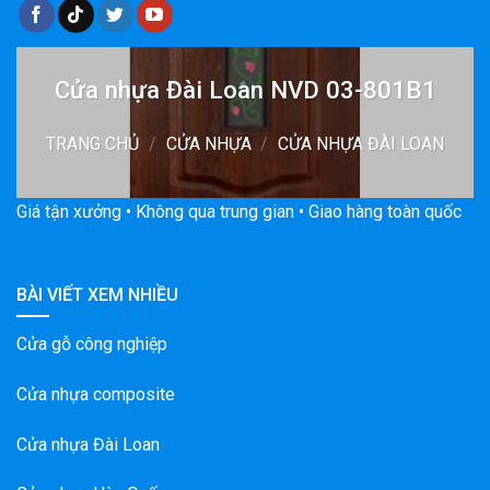
Cửa nhựa Đài Loan NVD 03-801B1
TRANG CHỦ
/
CỬA NHỰA
/
CỬA NHỰA ĐÀI LOAN
Giá tận xưởng • Không qua trung gian • Giao hàng toàn quốc
BÀI VIẾT XEM NHIỀU
Cửa gỗ công nghiệp
Cửa nhựa composite
Cửa nhựa Đài Loan