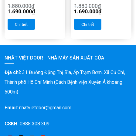
1.880.000
₫
1.880.000
₫
1.690.000
₫
1.690.000
₫
Chi tiết
Chi tiết
NHẬT VIỆT DOOR - NHÀ MÁY SẢN XUẤT CỬA
Địa chỉ:
31 Đường Đặng Thị Bìa, Ấp Trạm Bơm, Xã Củ Chi,
Thành phố Hồ Chí Minh (Cách Bệnh viện Xuyên Á khoảng
500m)
Email:
nhatvietdoor@gmail.com.
CSKH:
0888 308 309