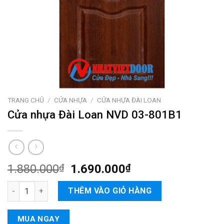
TRANG CHỦ
/
CỬA NHỰA
/
CỬA NHỰA ĐÀI LOAN
Cửa nhựa Đài Loan NVD 03-801B1
1.880.000
₫
1.690.000
₫
Cửa nhựa Đài Loan NVD 03-801B1 số lượng
THÊM VÀO GIỎ HÀNG
MUA NGAY