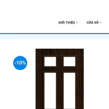
Skip
to
content
GIỚI THIỆU
CỬA GỖ
-10%