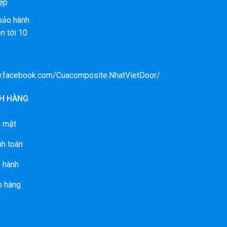
ệp
bảo hành
n tới 10
w.facebook.com/Cuacomposite.NhatVietDoor/
H HÀNG
o mật
nh toán
 hành
o hàng