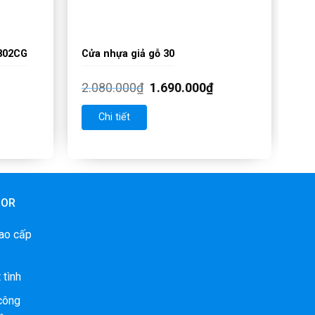
802CG
Cửa nhựa giả gỗ 30
2.080.000
₫
1.690.000
₫
Chi tiết
OOR
ao cấp
 tình
 công