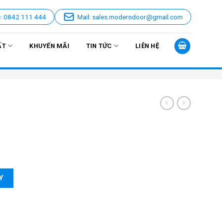
e: 0842 111 444
Mail: sales.moderndoor@gmail.com
ẤT
KHUYẾN MÃI
TIN TỨC
LIÊN HỆ
Y