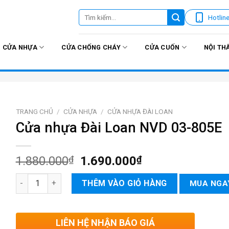
Tìm
Hotlin
kiếm:
CỬA NHỰA
CỬA CHỐNG CHÁY
CỬA CUỐN
NỘI TH
TRANG CHỦ
/
CỬA NHỰA
/
CỬA NHỰA ĐÀI LOAN
Cửa nhựa Đài Loan NVD 03-805E
1.880.000
₫
1.690.000
₫
Cửa nhựa Đài Loan NVD 03-805E số lượng
THÊM VÀO GIỎ HÀNG
MUA NGA
LIÊN HỆ NHẬN BÁO GIÁ