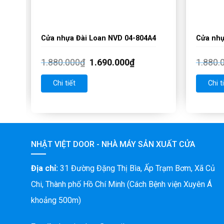
2
Cửa nhựa Đài Loan NVD 04-804A4
Cửa nhự
1.880.000
₫
1.690.000
₫
1.880.
Chi tiết
Chi t
NHẬT VIỆT DOOR - NHÀ MÁY SẢN XUẤT CỬA
Địa chỉ:
31 Đường Đặng Thị Bìa, Ấp Trạm Bơm, Xã Củ
Chi, Thành phố Hồ Chí Minh (Cách Bệnh viện Xuyên Á
khoảng 500m)