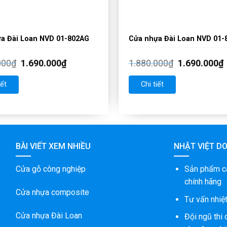
a Đài Loan NVD 01-802AG
Cửa nhựa Đài Loan NVD 01-
000
₫
1.690.000
₫
1.880.000
₫
1.690.000
₫
iết
Chi tiết
BÀI VIẾT XEM NHIỀU
NHẬT VIỆT D
Cửa gỗ công nghiệp
Sản phẩm c
chính hãng
Cửa nhựa composite
Tư vấn nhiệt
Cửa nhựa Đài Loan
Đội ngũ thi