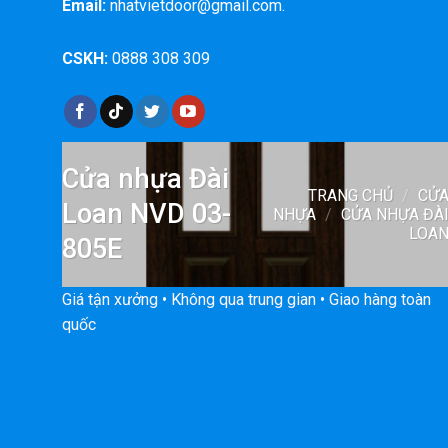
Email:
nhatvietdoor@gmail.com.
CSKH:
0888 308 309
Cửa nhựa Đài
TRANG CHỦ
/
CỬ
Loan NVD 03-
NHỰA
/
CỬA NHỰA ĐÀ
LOA
805E
Giá tận xưởng • Không qua trung gian • Giao hàng toàn
quốc