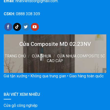
Email:
nhatvietdoor@gmail.com.
CSKH:
0888 308 309
Cửa Composite MD 02.23NV
TRANG CHỦ
/
CỬA NHỰA
/
CỬA NHỰA COMPOSITE 5C
CAO CẤP
Giá tận xưởng • Không qua trung gian • Giao hàng toàn quốc
BÀI VIẾT XEM NHIỀU
Cửa gỗ công nghiệp