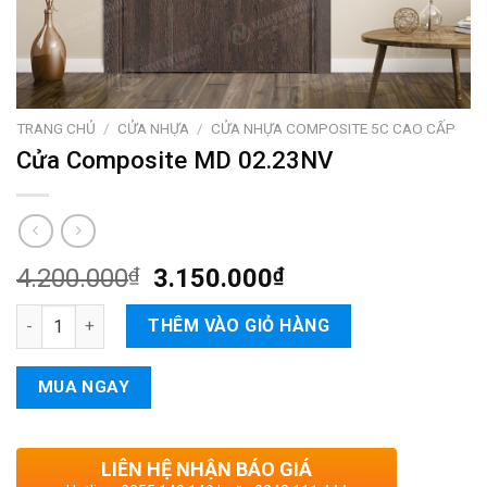
TRANG CHỦ
/
CỬA NHỰA
/
CỬA NHỰA COMPOSITE 5C CAO CẤP
Cửa Composite MD 02.23NV
4.200.000
₫
3.150.000
₫
Cửa Composite MD 02.23NV số lượng
THÊM VÀO GIỎ HÀNG
MUA NGAY
LIÊN HỆ NHẬN BÁO GIÁ