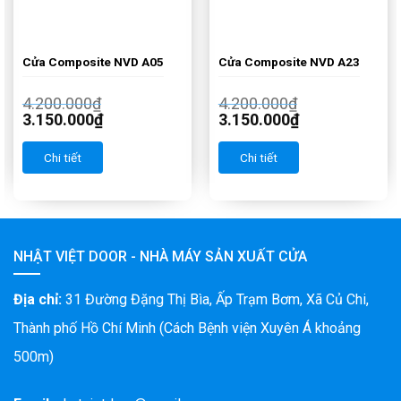
Cửa Composite NVD A05
Cửa Composite NVD A23
4.200.000
₫
4.200.000
₫
3.150.000
₫
3.150.000
₫
Chi tiết
Chi tiết
NHẬT VIỆT DOOR - NHÀ MÁY SẢN XUẤT CỬA
Địa chỉ:
31 Đường Đặng Thị Bìa, Ấp Trạm Bơm, Xã Củ Chi,
Thành phố Hồ Chí Minh (Cách Bệnh viện Xuyên Á khoảng
500m)