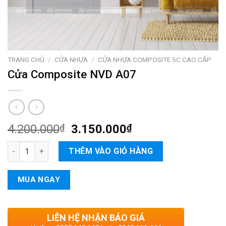
TRANG CHỦ
/
CỬA NHỰA
/
CỬA NHỰA COMPOSITE 5C CAO CẤP
Cửa Composite NVD A07
4.200.000
₫
3.150.000
₫
Cửa Composite NVD A07 số lượng
THÊM VÀO GIỎ HÀNG
MUA NGAY
LIÊN HỆ NHẬN BÁO GIÁ