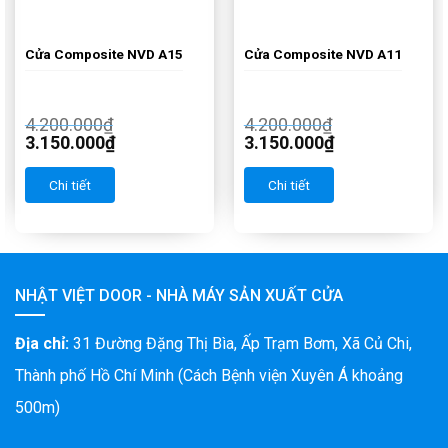
Cửa Composite NVD A15
Cửa Composite NVD A11
4.200.000
₫
4.200.000
₫
3.150.000
₫
3.150.000
₫
Chi tiết
Chi tiết
NHẬT VIỆT DOOR - NHÀ MÁY SẢN XUẤT CỬA
Địa chỉ:
31 Đường Đặng Thị Bìa, Ấp Trạm Bơm, Xã Củ Chi,
Thành phố Hồ Chí Minh (Cách Bệnh viện Xuyên Á khoảng
500m)