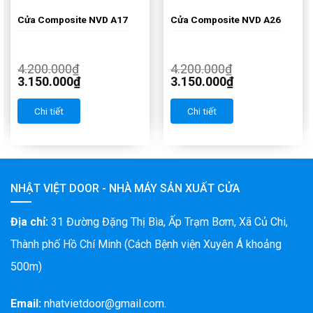
Cửa Composite NVD A17
Cửa Composite NVD A26
4.200.000
₫
4.200.000
₫
3.150.000
₫
3.150.000
₫
Chi tiết
Chi tiết
NHẬT VIỆT DOOR - NHÀ MÁY SẢN XUẤT CỬA
Địa chỉ:
31 Đường Đặng Thị Bìa, Ấp Trạm Bơm, Xã Củ Chi,
Thành phố Hồ Chí Minh (Cách Bệnh viện Xuyên Á khoảng
500m)
Email:
nhatvietdoor@gmail.com.