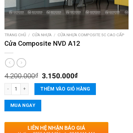
TRANG CHỦ
/
CỬA NHỰA
/
CỬA NHỰA COMPOSITE 5C CAO CẤP
Cửa Composite NVD A12
4.200.000
₫
3.150.000
₫
Cửa Composite NVD A12 số lượng
THÊM VÀO GIỎ HÀNG
MUA NGAY
LIÊN HỆ NHẬN BÁO GIÁ