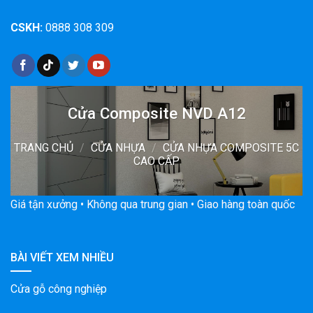
CSKH:
0888 308 309
Cửa Composite NVD A12
TRANG CHỦ
/
CỬA NHỰA
/
CỬA NHỰA COMPOSITE 5C
CAO CẤP
Giá tận xưởng • Không qua trung gian • Giao hàng toàn quốc
BÀI VIẾT XEM NHIỀU
Cửa gỗ công nghiệp