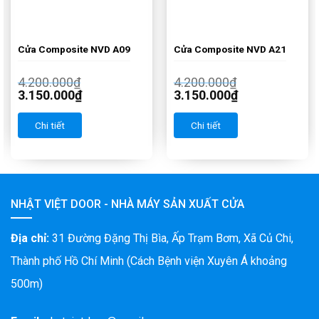
Cửa Composite NVD A09
Cửa Composite NVD A21
4.200.000
₫
4.200.000
₫
3.150.000
₫
3.150.000
₫
Chi tiết
Chi tiết
NHẬT VIỆT DOOR - NHÀ MÁY SẢN XUẤT CỬA
Địa chỉ:
31 Đường Đặng Thị Bìa, Ấp Trạm Bơm, Xã Củ Chi,
Thành phố Hồ Chí Minh (Cách Bệnh viện Xuyên Á khoảng
500m)