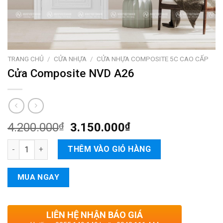
TRANG CHỦ
/
CỬA NHỰA
/
CỬA NHỰA COMPOSITE 5C CAO CẤP
Cửa Composite NVD A26
4.200.000
₫
3.150.000
₫
Cửa Composite NVD A26 số lượng
THÊM VÀO GIỎ HÀNG
MUA NGAY
LIÊN HỆ NHẬN BÁO GIÁ