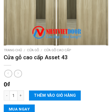
TRANG CHỦ
/
CỬA GỖ
/
CỬA GỖ CAO CẤP
Cửa gỗ cao cấp Asset 43
0
₫
Cửa gỗ cao cấp Asset 43 số lượng
THÊM VÀO GIỎ HÀNG
MUA NGAY