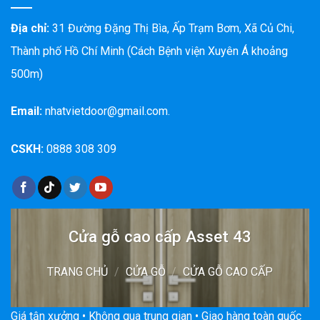
Địa chỉ:
31 Đường Đặng Thị Bìa, Ấp Trạm Bơm, Xã Củ Chi,
Thành phố Hồ Chí Minh (Cách Bệnh viện Xuyên Á khoảng
500m)
Email:
nhatvietdoor@gmail.com.
CSKH:
0888 308 309
Cửa gỗ cao cấp Asset 43
TRANG CHỦ
/
CỬA GỖ
/
CỬA GỖ CAO CẤP
Giá tận xưởng • Không qua trung gian • Giao hàng toàn quốc