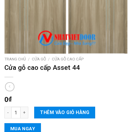
TRANG CHỦ
/
CỬA GỖ
/
CỬA GỖ CAO CẤP
Cửa gỗ cao cấp Asset 44
0
₫
Cửa gỗ cao cấp Asset 44 số lượng
THÊM VÀO GIỎ HÀNG
MUA NGAY