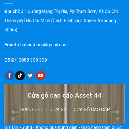
Địa chỉ:
31 Đường Đặng Thị Bìa, Ấp Trạm Bơm, Xã Củ Chi,
Thành phố Hồ Chí Minh (Cách Bệnh viện Xuyên Á khoảng
500m)
Email:
nhatvietdoor@gmail.com.
CSKH:
0888 308 309
Cửa gỗ cao cấp Asset 44
TRANG CHỦ
/
CỬA GỖ
/
CỬA GỖ CAO CẤP
Giá tận xưởng • Không qua trung gian • Giao hàng toàn quốc