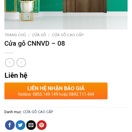
TRANG CHỦ
/
CỬA GỖ
/
CỬA GỖ CAO CẤP
Cửa gỗ CNNVD – 08
Liên hệ
LIÊN HỆ NHẬN BÁO GIÁ
Hotline: 0855.149.149 hoặc 0842.111.444
Danh mục:
CỬA GỖ CAO CẤP