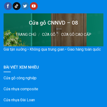
Cửa gỗ CNNVD – 08
TRANG CHỦ
/
CỬA GỖ
/
CỬA GỖ CAO CẤP
Giá tận xưởng • Không qua trung gian • Giao hàng toàn quốc
BÀI VIẾT XEM NHIỀU
Cửa gỗ công nghiệp
Cửa nhựa composite
Cửa nhựa Đài Loan