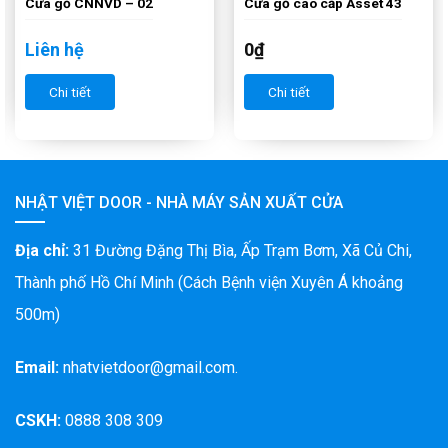
Cửa gỗ CNNVD – 02
Cửa gỗ cao cấp Asset 43
Liên hệ
0
₫
Chi tiết
Chi tiết
NHẬT VIỆT DOOR - NHÀ MÁY SẢN XUẤT CỬA
Địa chỉ:
31 Đường Đặng Thị Bìa, Ấp Trạm Bơm, Xã Củ Chi,
Thành phố Hồ Chí Minh (Cách Bệnh viện Xuyên Á khoảng
500m)
Email:
nhatvietdoor@gmail.com.
CSKH:
0888 308 309