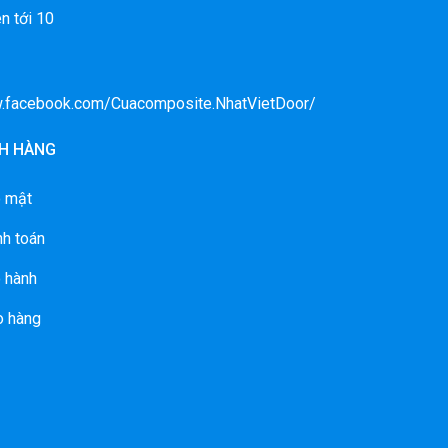
n tới 10
w.facebook.com/Cuacomposite.NhatVietDoor/
H HÀNG
o mật
nh toán
 hành
o hàng