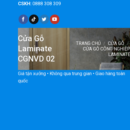
CSKH:
0888 308 309
Cửa Gỗ
TRANG CHỦ
/
CỬA GỖ
/
Laminate
CỬA GỖ CÔNG NGHIỆ
LAMINAT
CGNVD 02
Giá tận xưởng • Không qua trung gian • Giao hàng toàn
quốc