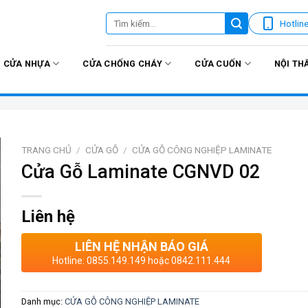
Tìm
Hotlin
kiếm:
CỬA NHỰA
CỬA CHỐNG CHÁY
CỬA CUỐN
NỘI TH
TRANG CHỦ
/
CỬA GỖ
/
CỬA GỖ CÔNG NGHIỆP LAMINATE
Cửa Gỗ Laminate CGNVD 02
Liên hệ
LIÊN HỆ NHẬN BÁO GIÁ
Hotline: 0855.149.149 hoặc 0842.111.444
Danh mục:
CỬA GỖ CÔNG NGHIỆP LAMINATE