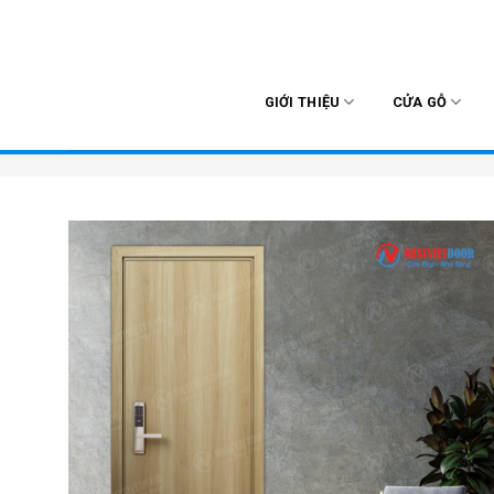
Skip
to
content
GIỚI THIỆU
CỬA GỖ