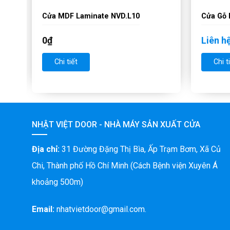
Cửa MDF Laminate NVD.L10
Cửa Gỗ 
0
₫
Liên h
Chi tiết
Chi t
NHẬT VIỆT DOOR - NHÀ MÁY SẢN XUẤT CỬA
Địa chỉ:
31 Đường Đặng Thị Bìa, Ấp Trạm Bơm, Xã Củ
Chi, Thành phố Hồ Chí Minh (Cách Bệnh viện Xuyên Á
khoảng 500m)
Email:
nhatvietdoor@gmail.com.