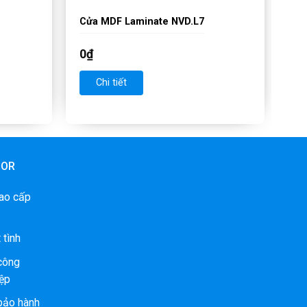
Cửa MDF Laminate NVD.L7
0
₫
Chi tiết
OOR
ao cấp
 tình
 công
ệp
bảo hành