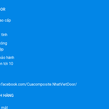
OOR
ao cấp
 tình
 công
ệp
bảo hành
n tới 10
w.facebook.com/Cuacomposite.NhatVietDoor/
H HÀNG
o mật