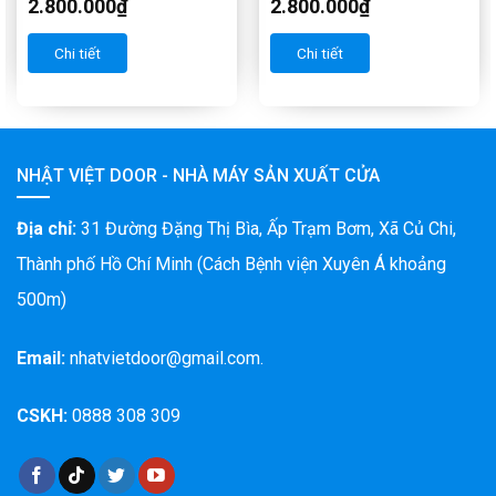
2.800.000
₫
2.800.000
₫
Chi tiết
Chi tiết
NHẬT VIỆT DOOR - NHÀ MÁY SẢN XUẤT CỬA
Địa chỉ:
31 Đường Đặng Thị Bìa, Ấp Trạm Bơm, Xã Củ Chi,
Thành phố Hồ Chí Minh (Cách Bệnh viện Xuyên Á khoảng
500m)
Email:
nhatvietdoor@gmail.com.
CSKH:
0888 308 309