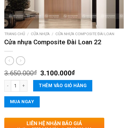
TRANG CHỦ
/
CỬA NHỰA
/
CỬA NHỰA COMPOSITE ĐÀI LOAN
Cửa nhựa Composite Đài Loan 22
3.650.000
₫
3.100.000
₫
Cửa nhựa Composite Đài Loan 22 số lượng
THÊM VÀO GIỎ HÀNG
MUA NGAY
LIÊN HỆ NHẬN BÁO GIÁ