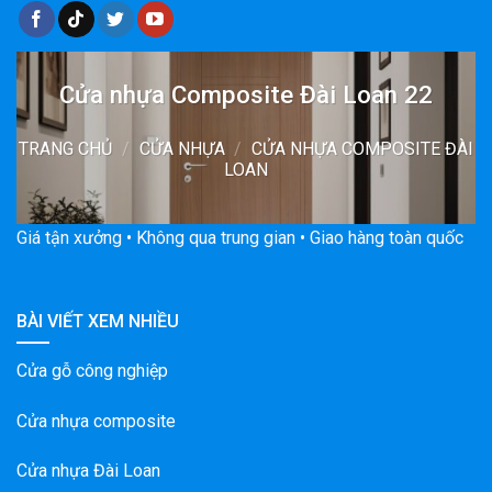
Cửa nhựa Composite Đài Loan 22
TRANG CHỦ
/
CỬA NHỰA
/
CỬA NHỰA COMPOSITE ĐÀI
LOAN
Giá tận xưởng • Không qua trung gian • Giao hàng toàn quốc
BÀI VIẾT XEM NHIỀU
Cửa gỗ công nghiệp
Cửa nhựa composite
Cửa nhựa Đài Loan