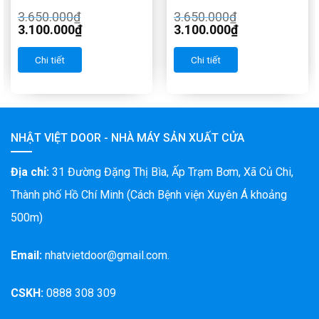
3.650.000
₫
3.650.000
₫
3.100.000
₫
3.100.000
₫
Chi tiết
Chi tiết
NHẬT VIỆT DOOR - NHÀ MÁY SẢN XUẤT CỬA
Địa chỉ:
31 Đường Đặng Thị Bìa, Ấp Trạm Bơm, Xã Củ Chi,
Thành phố Hồ Chí Minh (Cách Bệnh viện Xuyên Á khoảng
500m)
Email:
nhatvietdoor@gmail.com.
CSKH:
0888 308 309