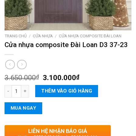
TRANG CHỦ
/
CỬA NHỰA
/
CỬA NHỰA COMPOSITE ĐÀI LOAN
Cửa nhựa composite Đài Loan D3 37-23
3.650.000
₫
3.100.000
₫
Cửa nhựa composite Đài Loan D3 37-23 số lượng
THÊM VÀO GIỎ HÀNG
MUA NGAY
LIÊN HỆ NHẬN BÁO GIÁ