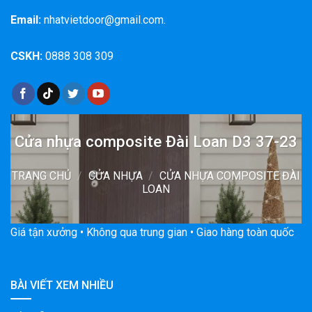
Email:
nhatvietdoor@gmail.com.
CSKH:
0888 308 309
Cửa nhựa composite Đài Loan D3 37-23
TRANG CHỦ
/
CỬA NHỰA
/
CỬA NHỰA COMPOSITE ĐÀI
LOAN
Giá tận xưởng • Không qua trung gian • Giao hàng toàn quốc
BÀI VIẾT XEM NHIỀU