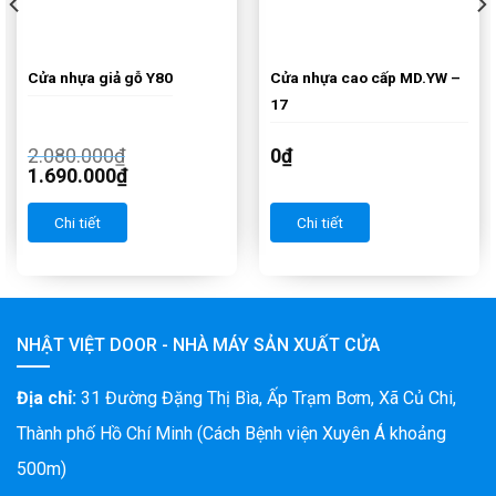
Cửa nhựa giả gỗ Y80
Cửa nhựa cao cấp MD.YW –
17
2.080.000
₫
0
₫
1.690.000
₫
Chi tiết
Chi tiết
NHẬT VIỆT DOOR - NHÀ MÁY SẢN XUẤT CỬA
Địa chỉ:
31 Đường Đặng Thị Bìa, Ấp Trạm Bơm, Xã Củ Chi,
Thành phố Hồ Chí Minh (Cách Bệnh viện Xuyên Á khoảng
500m)