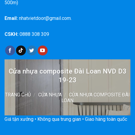
500m)
Email:
nhatvietdoor@gmail.com.
CSKH:
0888 308 309
Cửa nhựa composite Đài Loan NVD D3
19-23
TRANG CHỦ
/
CỬA NHỰA
/
CỬA NHỰA COMPOSITE ĐÀI
LOAN
Giá tận xưởng • Không qua trung gian • Giao hàng toàn quốc