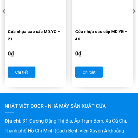
Cửa nhựa cao cấp MD.YO –
Cửa nhựa cao cấp MD.YB –
21
46
0
₫
0
₫
Chi tiết
Chi tiết
NHẬT VIỆT DOOR - NHÀ MÁY SẢN XUẤT CỬA
Địa chỉ:
31 Đường Đặng Thị Bìa, Ấp Trạm Bơm, Xã Củ Chi,
Thành phố Hồ Chí Minh (Cách Bệnh viện Xuyên Á khoảng