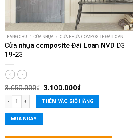
TRANG CHỦ
/
CỬA NHỰA
/
CỬA NHỰA COMPOSITE ĐÀI LOAN
Cửa nhựa composite Đài Loan NVD D3
19-23
3.650.000
₫
3.100.000
₫
Cửa nhựa composite Đài Loan NVD D3 19-23 số lượng
THÊM VÀO GIỎ HÀNG
MUA NGAY