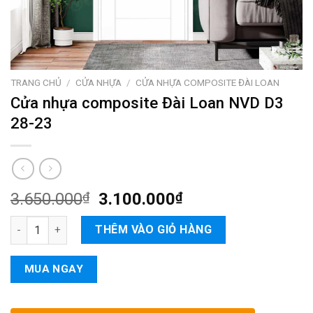
TRANG CHỦ
/
CỬA NHỰA
/
CỬA NHỰA COMPOSITE ĐÀI LOAN
Cửa nhựa composite Đài Loan NVD D3
28-23
3.650.000
₫
3.100.000
₫
Cửa nhựa composite Đài Loan NVD D3 28-23 số lượng
THÊM VÀO GIỎ HÀNG
MUA NGAY