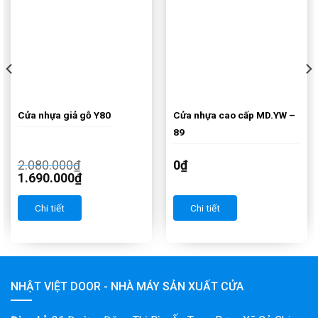
Cửa nhựa giả gỗ Y80
Cửa nhựa cao cấp MD.YW –
89
2.080.000
₫
0
₫
1.690.000
₫
Chi tiết
Chi tiết
NHẬT VIỆT DOOR - NHÀ MÁY SẢN XUẤT CỬA