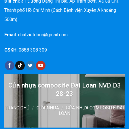
Địa chỉ:
31 Đường Đặng Thị Bìa, Ấp Trạm Bơm, Xã Củ Chi,
Thành phố Hồ Chí Minh (Cách Bệnh viện Xuyên Á khoảng
500m)
Email:
nhatvietdoor@gmail.com.
CSKH:
0888 308 309
Cửa nhựa composite Đài Loan NVD D3
28-23
TRANG CHỦ
/
CỬA NHỰA
/
CỬA NHỰA COMPOSITE ĐÀI
LOAN