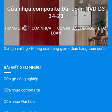
Cửa nhựa composite Đài Loan NVD D3
34-23
TRANG CHỦ
/
CỬA NHỰA
/
CỬA NHỰA COMPOSITE ĐÀI
LOAN
Giá tận xưởng • Không qua trung gian • Giao hàng toàn quốc
BÀI VIẾT XEM NHIỀU
Cửa gỗ công nghiệp
Cửa nhựa composite
Cửa nhựa Đài Loan