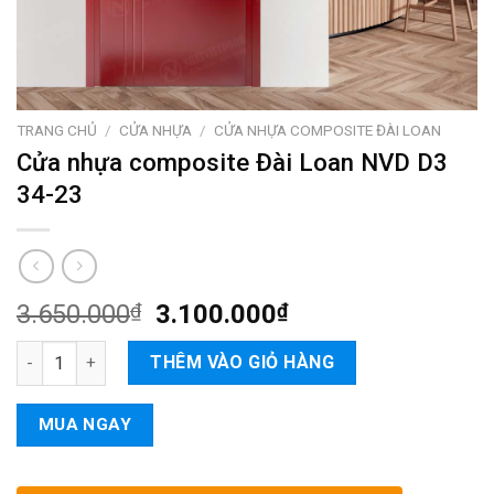
TRANG CHỦ
/
CỬA NHỰA
/
CỬA NHỰA COMPOSITE ĐÀI LOAN
Cửa nhựa composite Đài Loan NVD D3
34-23
3.650.000
₫
3.100.000
₫
Cửa nhựa composite Đài Loan NVD D3 34-23 số lượng
THÊM VÀO GIỎ HÀNG
MUA NGAY