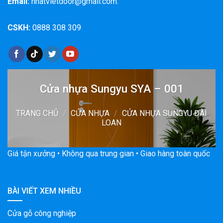
Email:
nhatvietdoor@gmail.com.
CSKH:
0888 308 309
Cửa nhựa Sungyu SYA – 001
TRANG CHỦ
/
CỬA NHỰA
/
CỬA NHỰA SUNGYU ĐÀI
LOAN
Giá tận xưởng • Không qua trung gian • Giao hàng toàn quốc
BÀI VIẾT XEM NHIỀU
Cửa gỗ công nghiệp