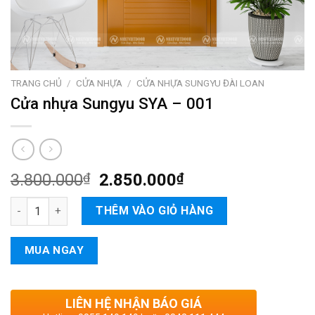
TRANG CHỦ
/
CỬA NHỰA
/
CỬA NHỰA SUNGYU ĐÀI LOAN
Cửa nhựa Sungyu SYA – 001
3.800.000
₫
2.850.000
₫
Cửa nhựa Sungyu SYA - 001 số lượng
THÊM VÀO GIỎ HÀNG
MUA NGAY
LIÊN HỆ NHẬN BÁO GIÁ