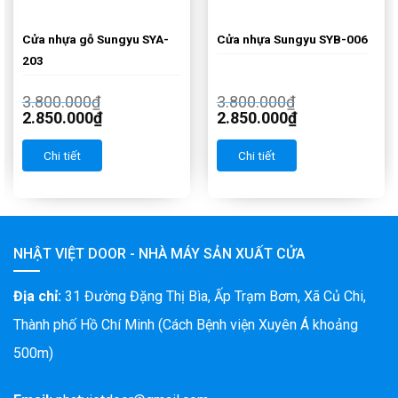
Cửa nhựa gỗ Sungyu SYA-
Cửa nhựa Sungyu SYB-006
203
3.800.000
₫
3.800.000
₫
2.850.000
₫
2.850.000
₫
Chi tiết
Chi tiết
NHẬT VIỆT DOOR - NHÀ MÁY SẢN XUẤT CỬA
Địa chỉ:
31 Đường Đặng Thị Bìa, Ấp Trạm Bơm, Xã Củ Chi,
Thành phố Hồ Chí Minh (Cách Bệnh viện Xuyên Á khoảng
500m)