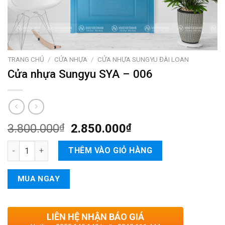
TRANG CHỦ
/
CỬA NHỰA
/
CỬA NHỰA SUNGYU ĐÀI LOAN
Cửa nhựa Sungyu SYA – 006
3.800.000
₫
2.850.000
₫
Cửa nhựa Sungyu SYA - 006 số lượng
THÊM VÀO GIỎ HÀNG
MUA NGAY
LIÊN HỆ NHẬN BÁO GIÁ