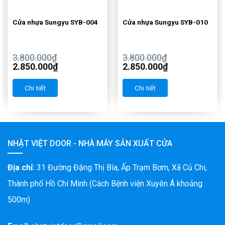
Cửa nhựa Sungyu SYB-004
Cửa nhựa Sungyu SYB-010
3.800.000
₫
3.800.000
₫
2.850.000
₫
2.850.000
₫
Chi tiết
Chi tiết
NHẬT VIỆT DOOR - NHÀ MÁY SẢN XUẤT CỬA
Địa chỉ:
31 Đường Đặng Thị Bìa, Ấp Trạm Bơm, Xã Củ Chi,
Thành phố Hồ Chí Minh (Cách Bệnh viện Xuyên Á khoảng
500m)