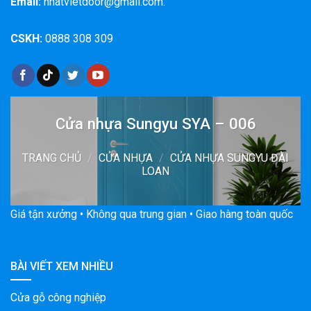
Email:
nhatvietdoor@gmail.com.
CSKH:
0888 308 309
Cửa nhựa Sungyu SYA – 006
TRANG CHỦ
/
CỬA NHỰA
/
CỬA NHỰA SUNGYU ĐÀI
LOAN
Giá tận xưởng • Không qua trung gian • Giao hàng toàn quốc
BÀI VIẾT XEM NHIỀU
Cửa gỗ công nghiệp