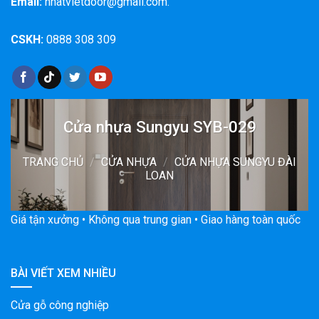
Email:
nhatvietdoor@gmail.com.
CSKH:
0888 308 309
Cửa nhựa Sungyu SYB-029
TRANG CHỦ
/
CỬA NHỰA
/
CỬA NHỰA SUNGYU ĐÀI
LOAN
Giá tận xưởng • Không qua trung gian • Giao hàng toàn quốc
BÀI VIẾT XEM NHIỀU
Cửa gỗ công nghiệp