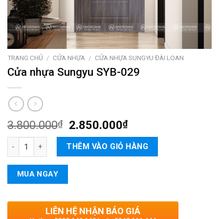
TRANG CHỦ
/
CỬA NHỰA
/
CỬA NHỰA SUNGYU ĐÀI LOAN
Cửa nhựa Sungyu SYB-029
3.800.000
₫
2.850.000
₫
Cửa nhựa Sungyu SYB-029 số lượng
THÊM VÀO GIỎ HÀNG
MUA NGAY
LIÊN HỆ NHẬN BÁO GIÁ