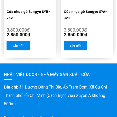
Cửa nhựa gỗ Sungyu SYB-
Cửa nhựa gỗ Sungyu SYA-
752
321
3.800.000
₫
3.800.000
₫
2.850.000
₫
2.850.000
₫
Chi tiết
Chi tiết
NHẬT VIỆT DOOR - NHÀ MÁY SẢN XUẤT CỬA
Địa chỉ:
31 Đường Đặng Thị Bìa, Ấp Trạm Bơm, Xã Củ Chi,
Thành phố Hồ Chí Minh (Cách Bệnh viện Xuyên Á khoảng
500m)