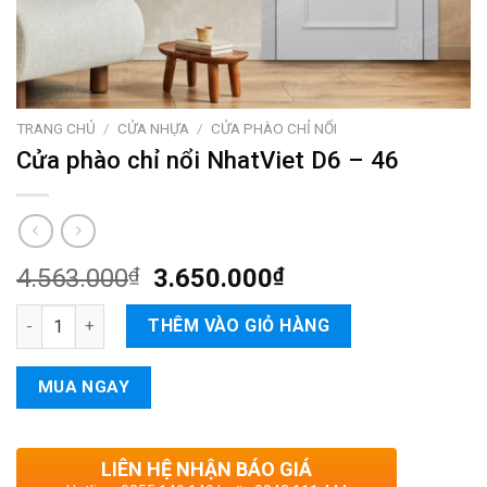
TRANG CHỦ
/
CỬA NHỰA
/
CỬA PHÀO CHỈ NỔI
Cửa phào chỉ nổi NhatViet D6 – 46
4.563.000
₫
3.650.000
₫
Cửa phào chỉ nổi NhatViet D6 - 46 số lượng
THÊM VÀO GIỎ HÀNG
MUA NGAY
LIÊN HỆ NHẬN BÁO GIÁ