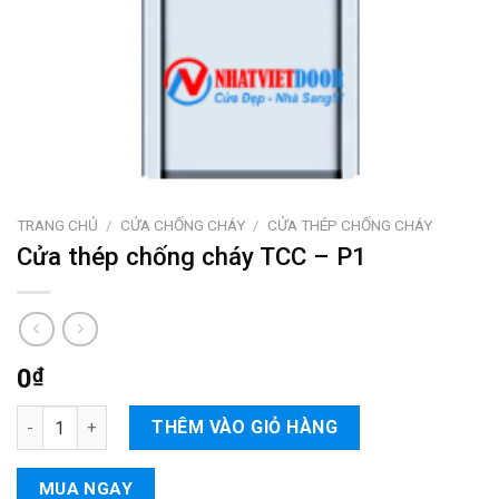
TRANG CHỦ
/
CỬA CHỐNG CHÁY
/
CỬA THÉP CHỐNG CHÁY
Cửa thép chống cháy TCC – P1
0
₫
Cửa thép chống cháy TCC - P1 số lượng
THÊM VÀO GIỎ HÀNG
MUA NGAY