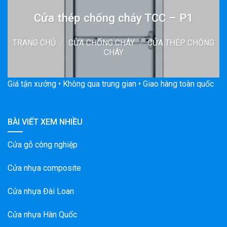
Cửa thép chống cháy TCC – P1
TRANG CHỦ
/
CỬA CHỐNG CHÁY
/
CỬA THÉP CHỐNG
CHÁY
Giá tận xưởng • Không qua trung gian • Giao hàng toàn quốc
BÀI VIẾT XEM NHIỀU
Cửa gỗ công nghiệp
Cửa nhựa composite
Cửa nhựa Đài Loan
Cửa nhựa Hàn Quốc