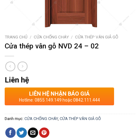
TRANG CHỦ
/
CỬA CHỐNG CHÁY
/
CỬA THÉP VÂN GIẢ GỖ
Cửa thép vân gỗ NVD 24 – 02
Liên hệ
LIÊN HỆ NHẬN BÁO GIÁ
Hotline: 0855.149.149 hoặc 0842.111.444
Danh mục:
CỬA CHỐNG CHÁY
,
CỬA THÉP VÂN GIẢ GỖ