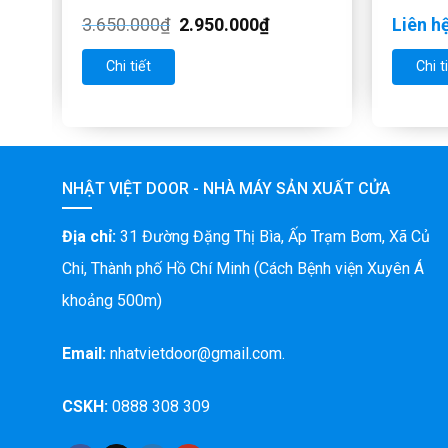
3.650.000
₫
2.950.000
₫
Liên h
Chi tiết
Chi t
NHẬT VIỆT DOOR - NHÀ MÁY SẢN XUẤT CỬA
Địa chỉ:
31 Đường Đặng Thị Bìa, Ấp Trạm Bơm, Xã Củ
Chi, Thành phố Hồ Chí Minh (Cách Bệnh viện Xuyên Á
khoảng 500m)
Email:
nhatvietdoor@gmail.com.
CSKH:
0888 308 309