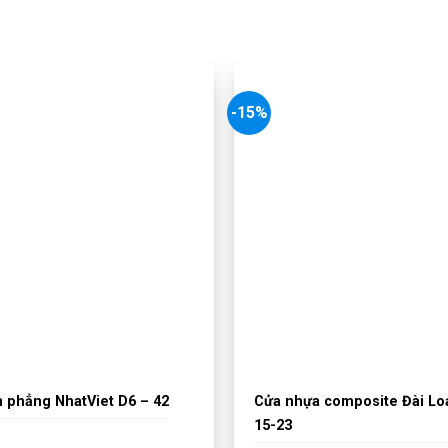
-15%
n phẳng NhatViet D6 – 42
Cửa nhựa composite Đài L
15-23