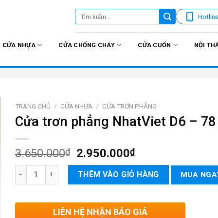
Tìm
Hotlin
kiếm:
CỬA NHỰA
CỬA CHỐNG CHÁY
CỬA CUỐN
NỘI TH
TRANG CHỦ
/
CỬA NHỰA
/
CỬA TRƠN PHẲNG
Cửa trơn phẳng NhatViet D6 – 78
3.650.000
₫
2.950.000
₫
Cửa trơn phẳng NhatViet D6 - 78 số lượng
THÊM VÀO GIỎ HÀNG
MUA NGA
LIÊN HỆ NHẬN BÁO GIÁ