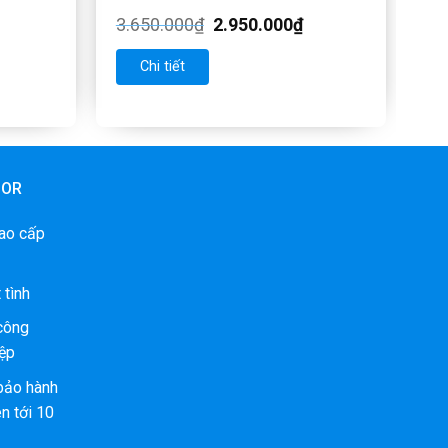
3.650.000
₫
2.950.000
₫
Chi tiết
OOR
ao cấp
 tình
 công
ệp
bảo hành
n tới 10