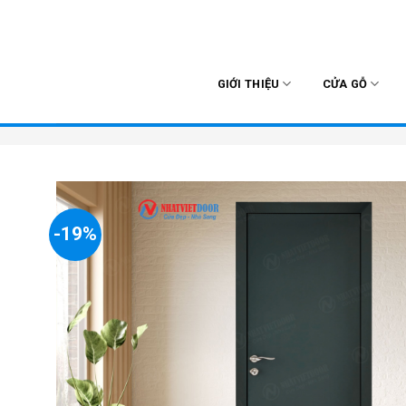
Skip
to
content
GIỚI THIỆU
CỬA GỖ
-19%