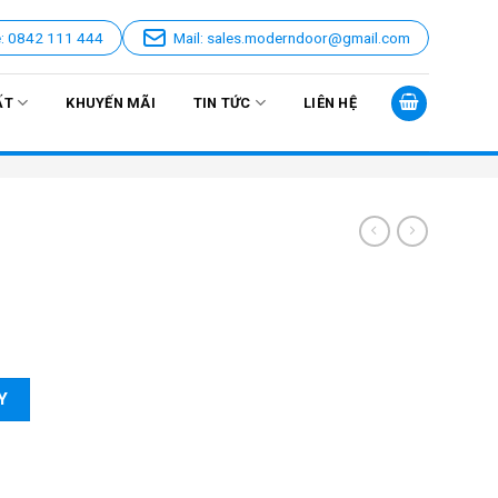
e: 0842 111 444
Mail: sales.moderndoor@gmail.com
ẤT
KHUYẾN MÃI
TIN TỨC
LIÊN HỆ
Y