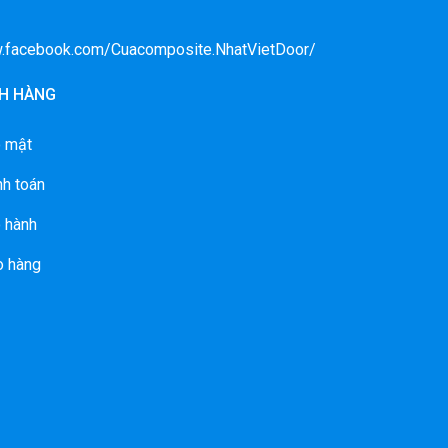
w.facebook.com/Cuacomposite.NhatVietDoor/
H HÀNG
o mật
nh toán
 hành
o hàng