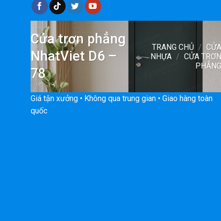
Cửa trơn phẳng
TRANG CHỦ
/
CỬ
NhatViet D6 –
NHỰA
/
CỬA TRƠ
PHẲN
78
Giá tận xưởng • Không qua trung gian • Giao hàng toàn
quốc