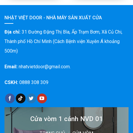
NHẬT VIỆT DOOR - NHÀ MÁY SẢN XUẤT CỬA
Địa chỉ:
31 Đường Đặng Thị Bìa, Ấp Trạm Bơm, Xã Củ Chi,
Thành phố Hồ Chí Minh (Cách Bệnh viện Xuyên Á khoảng
500m)
Email:
nhatvietdoor@gmail.com.
CSKH:
0888 308 309
Cửa vòm 1 cánh NVD 01