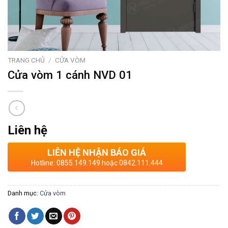
TRANG CHỦ
/
CỬA VÒM
Cửa vòm 1 cánh NVD 01
Liên hệ
LIÊN HỆ NHẬN BÁO GIÁ
Hotline: 0855.149.149 hoặc 0842.111.444
Danh mục:
Cửa vòm