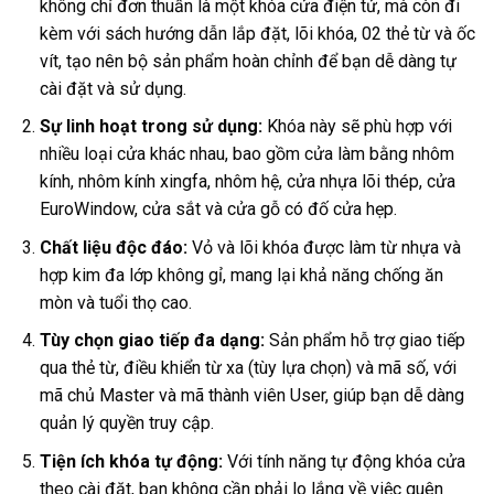
không chỉ đơn thuần là một khóa cửa điện tử, mà còn đi
kèm với sách hướng dẫn lắp đặt, lõi khóa, 02 thẻ từ và ốc
vít, tạo nên bộ sản phẩm hoàn chỉnh để bạn dễ dàng tự
cài đặt và sử dụng.
Sự linh hoạt trong sử dụng:
Khóa này sẽ phù hợp với
nhiều loại cửa khác nhau, bao gồm cửa làm bằng nhôm
kính, nhôm kính xingfa, nhôm hệ, cửa nhựa lõi thép, cửa
EuroWindow, cửa sắt và cửa gỗ có đố cửa hẹp.
Chất liệu độc đáo:
Vỏ và lõi khóa được làm từ nhựa và
hợp kim đa lớp không gỉ, mang lại khả năng chống ăn
mòn và tuổi thọ cao.
Tùy chọn giao tiếp đa dạng:
Sản phẩm hỗ trợ giao tiếp
qua thẻ từ, điều khiển từ xa (tùy lựa chọn) và mã số, với
mã chủ Master và mã thành viên User, giúp bạn dễ dàng
quản lý quyền truy cập.
Tiện ích khóa tự động:
Với tính năng tự động khóa cửa
theo cài đặt, bạn không cần phải lo lắng về việc quên