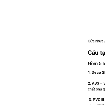
Cửa nhựa 
Cấu t
Gồm 5 l
1
.
Deco S
2. ABS – S
chất phụ g
3. PVC III