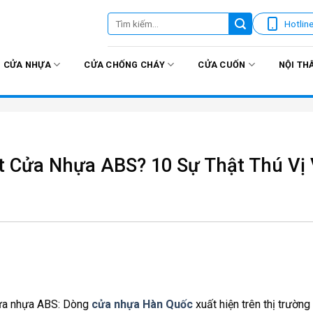
Tìm
Hotlin
kiếm:
CỬA NHỰA
CỬA CHỐNG CHÁY
CỬA CUỐN
NỘI TH
ết Cửa Nhựa ABS? 10 Sự Thật Thú Vị
ửa nhựa ABS: Dòng
cửa nhựa Hàn Quốc
xuất hiện trên thị trường