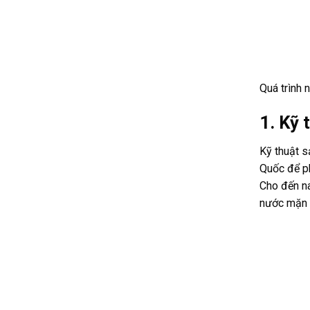
Quá trình 
1. Kỹ 
Kỹ thuật s
Quốc để ph
Cho đến na
nước mặn c