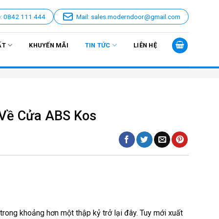
e: 0842 111 444
Mail: sales.moderndoor@gmail.com
ẤT
KHUYẾN MÃI
TIN TỨC
LIÊN HỆ
 Về Cửa ABS Kos
 trong khoảng hơn một thập kỷ trở lại đây. Tuy mới xuất