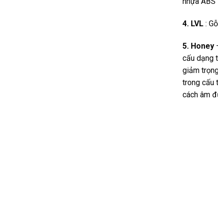
nhựa ABS H
4. LVL
: Gỗ
5. Honey
cấu dạng t
giảm trọng
trong cấu 
cách âm đ