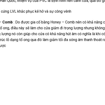
àn Quốc, nhiệm vụ của PVC là định hình nên cánh cửa, qua đó gi
 cứng LVL khắc phục kẽ hở và sự công vênh
–
Comb
: Do được gia cố bằng Honey – Comb nên có khả năng các
ổ ong, điều này sẽ làm cho cửa giảm đi trọng lượng nhưng không 
 lượng nó còn giúp cho cửa có khả năng hút âm có nghĩa là khi 
trúc lỗ dạng tổ ong qua đó làm giảm tối đa sóng âm thanh thoát 
ược