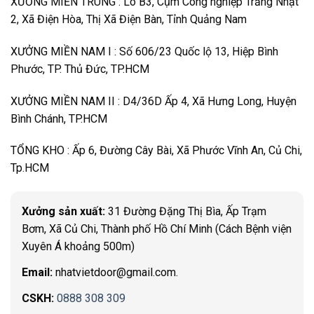
XƯỞNG MIỀN TRUNG : Lô B3, Cụm Công nghiệp Trảng Nhật
2, Xã Điện Hòa, Thị Xã Điện Bàn, Tỉnh Quảng Nam
XƯỞNG MIỀN NAM I : Số 606/23 Quốc lộ 13, Hiệp Bình
Phước, TP. Thủ Đức, TP.HCM
XƯỞNG MIỀN NAM II : D4/36D Ấp 4, Xã Hưng Long, Huyện
Bình Chánh, TP.HCM
TỔNG KHO : Ấp 6, Đường Cây Bài, Xã Phước Vĩnh An, Củ Chi,
Tp.HCM
Xưởng sản xuất:
31 Đường Đặng Thị Bìa, Ấp Trạm
Bơm, Xã Củ Chi, Thành phố Hồ Chí Minh (Cách Bệnh viện
Xuyên Á khoảng 500m)
Email:
nhatvietdoor@gmail.com.
CSKH:
0888 308 309