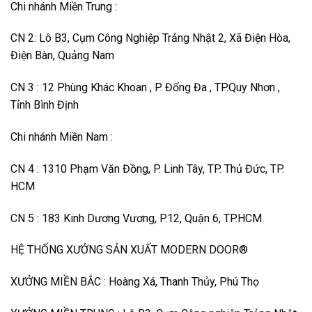
Chi nhánh Miền Trung :
CN 2: Lô B3, Cụm Công Nghiệp Trảng Nhật 2, Xã Điện Hòa,
Điện Bàn, Quảng Nam
CN 3 : 12 Phùng Khác Khoan , P. Đống Đa , TP.Quy Nhơn ,
Tỉnh Bình Định
Chi nhánh Miền Nam :
CN 4 : 1310 Phạm Văn Đồng, P. Linh Tây, TP. Thủ Đức, TP.
HCM
CN 5 : 183 Kinh Dương Vương, P.12, Quận 6, TP.HCM
HỆ THỐNG XƯỞNG SẢN XUẤT MODERN DOOR®
XƯỞNG MIỀN BẮC : Hoàng Xá, Thanh Thủy, Phú Thọ