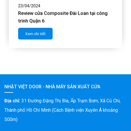
23/04/2024
500 bộ Cửa Gỗ An Cường tại DỰ ÁN Bệnh
viện Hạnh Phúc
Xem chi tiết
NHẬT VIỆT DOOR - NHÀ MÁY SẢN XUẤT CỬA
Địa chỉ:
31 Đường Đặng Thị Bìa, Ấp Trạm Bơm, Xã Củ Chi,
Thành phố Hồ Chí Minh (Cách Bệnh viện Xuyên Á khoảng
500m)