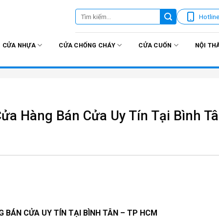
Tìm
Hotlin
kiếm:
CỬA NHỰA
CỬA CHỐNG CHÁY
CỬA CUỐN
NỘI TH
ửa Hàng Bán Cửa Uy Tín Tại Bình T
 BÁN CỬA UY TÍN TẠI BÌNH TÂN – TP HCM