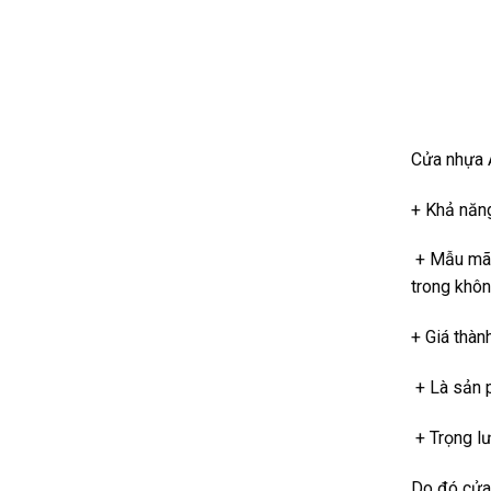
Cửa nhựa 
+ Khả năng
+ Mẫu mã, 
trong khôn
+ Giá thàn
+ Là sản p
+ Trọng lư
Do đó cửa 