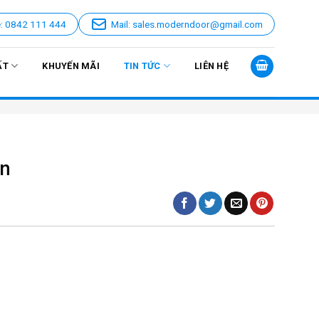
e: 0842 111 444
Mail: sales.moderndoor@gmail.com
ẤT
KHUYẾN MÃI
TIN TỨC
LIÊN HỆ
ân