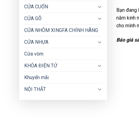
CỬA CUỐN
Bạn đang l
năm kinh n
CỬA GỖ
cho mình n
CỬA NHÔM XINGFA CHÍNH HÃNG
Báo giá 
CỬA NHỰA
Cửa vòm
KHÓA ĐIỆN TỬ
Khuyến mãi
NỘI THẤT