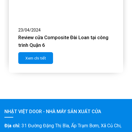
23/04/2024
ng
500 bộ Cửa Gỗ An Cường tại DỰ ÁN Bệnh
viện Hạnh Phúc
Xem chi tiết
NHẬT VIỆT DOOR - NHÀ MÁY SẢN XUẤT CỬA
Địa chỉ:
31 Đường Đặng Thị Bìa, Ấp Trạm Bơm, Xã Củ Chi,