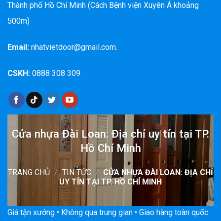
Thành phố Hồ Chí Minh (Cách Bệnh viện Xuyên Á khoảng
500m)
Email:
nhatvietdoor@gmail.com.
CSKH:
0888 308 309
Cửa nhựa Đài Loan: Địa chỉ uy tín tại TP.
Hồ Chí Minh
TRANG CHỦ
/
TIN TỨC
/
CỬA NHỰA ĐÀI LOAN: ĐỊA CHỈ
UY TÍN TẠI TP. HỒ CHÍ MINH
Giá tận xưởng • Không qua trung gian • Giao hàng toàn quốc