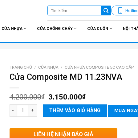
Tìm
Hotlin
kiếm:
CỬA NHỰA
CỬA CHỐNG CHÁY
CỬA CUỐN
NỘI TH
TRANG CHỦ
/
CỬA NHỰA
/
CỬA NHỰA COMPOSITE 5C CAO CẤP
Cửa Composite MD 11.23NVA
4.200.000
₫
3.150.000
₫
Cửa Composite MD 11.23NVA số lượng
THÊM VÀO GIỎ HÀNG
MUA NGA
LIÊN HỆ NHẬN BÁO GIÁ