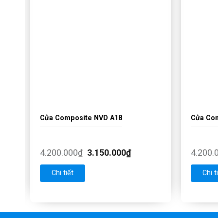
iển
Cửa Composite NVD A18
Cửa Co
4.200.000
₫
3.150.000
₫
4.200.
Chi tiết
Chi t