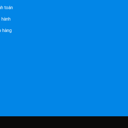
nh toán
 hành
o hàng