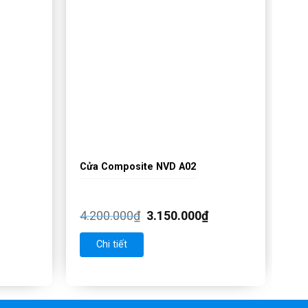
Cửa Composite NVD A02
4.200.000
₫
3.150.000
₫
Chi tiết