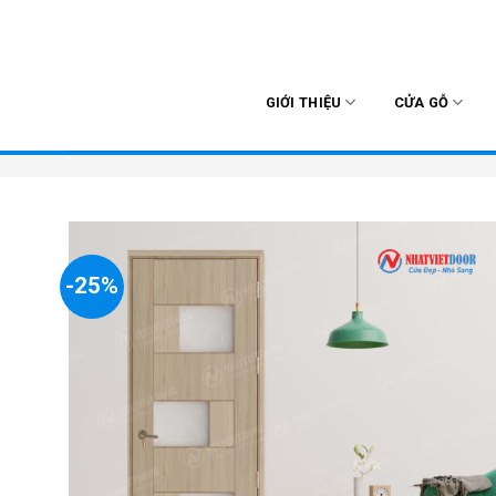
Skip
to
content
GIỚI THIỆU
CỬA GỖ
-25%