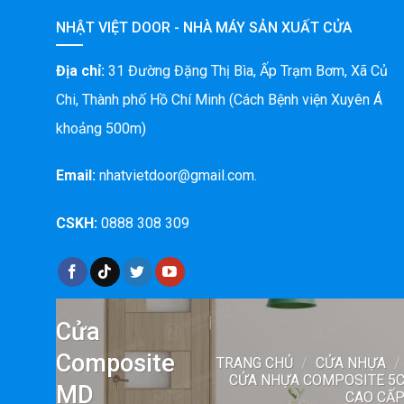
NHẬT VIỆT DOOR - NHÀ MÁY SẢN XUẤT CỬA
Địa chỉ:
31 Đường Đặng Thị Bìa, Ấp Trạm Bơm, Xã Củ
Chi, Thành phố Hồ Chí Minh (Cách Bệnh viện Xuyên Á
khoảng 500m)
Email:
nhatvietdoor@gmail.com.
CSKH:
0888 308 309
Cửa
Composite
TRANG CHỦ
/
CỬA NHỰA
/
CỬA NHỰA COMPOSITE 5
MD
CAO CẤ