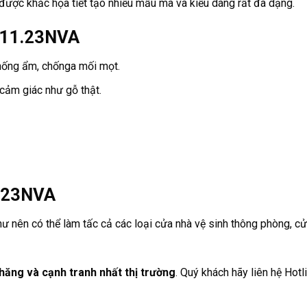
ợc khắc họa tiết tạo nhiều mẫu mã và kiểu dáng rất đa dạng.
 11.23NVA
hống ẩm, chốnga mối mọt.
cảm giác như gỗ thật.
.23NVA
ư nên có thể làm tấc cả các loại cửa nhà vệ sinh thông phòng, c
ăng và cạnh tranh nhất thị trường
. Quý khách hãy liên hệ Hot