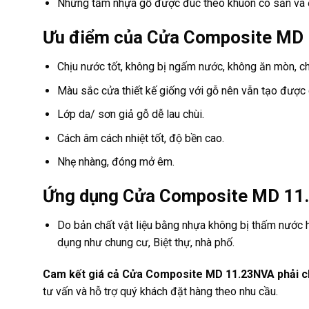
Những tấm nhựa gỗ được đúc theo khuôn có sẵn và đư
Ưu điểm của Cửa Composite MD
Chịu nước tốt, không bị ngấm nước, không ăn mòn, c
Màu sắc cửa thiết kế giống với gỗ nên vẫn tạo được 
Lớp da/ sơn giả gỗ dễ lau chùi.
Cách âm cách nhiệt tốt, độ bền cao.
Nhẹ nhàng, đóng mở êm.
Ứng dụng Cửa Composite MD 11
Do bản chất vật liệu bằng nhựa không bị thấm nước h
dụng như chung cư, Biệt thự, nhà phố.
Cam kết giá cả Cửa Composite MD 11.23NVA phải ch
tư vấn và hỗ trợ quý khách đặt hàng theo nhu cầu.