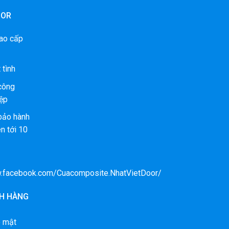
OOR
ao cấp
 tình
 công
ệp
bảo hành
n tới 10
w.facebook.com/Cuacomposite.NhatVietDoor/
H HÀNG
o mật