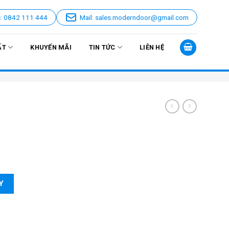
e: 0842 111 444
Mail: sales.moderndoor@gmail.com
ẤT
KHUYẾN MÃI
TIN TỨC
LIÊN HỆ
Y