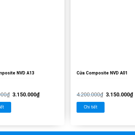
mposite NVD A13
Cửa Composite NVD A01
000
₫
3.150.000
₫
4.200.000
₫
3.150.000
₫
iết
Chi tiết