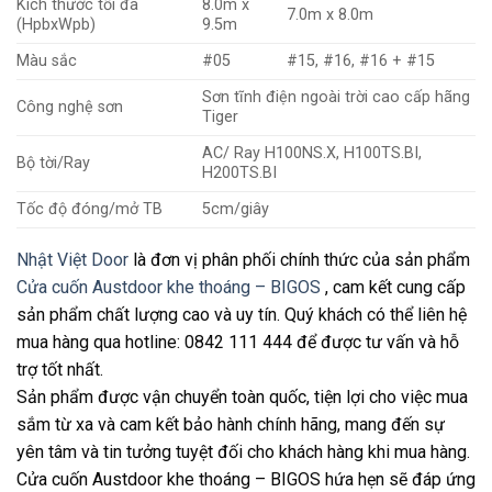
Kích thước tối đa
8.0m x
7.0m x 8.0m
(HpbxWpb)
9.5m
Màu sắc
#05
#15, #16, #16 + #15
Sơn tĩnh điện ngoài trời cao cấp hãng
Công nghệ sơn
Tiger
AC/ Ray H100NS.X, H100TS.BI,
Bộ tời/Ray
H200TS.BI
Tốc độ đóng/mở TB
5cm/giây
Nhật Việt Door
là đơn vị phân phối chính thức của sản phẩm
Cửa cuốn Austdoor khe thoáng – BIGOS
, cam kết cung cấp
sản phẩm chất lượng cao và uy tín. Quý khách có thể liên hệ
mua hàng qua hotline: 0842 111 444 để được tư vấn và hỗ
trợ tốt nhất.
Sản phẩm được vận chuyển toàn quốc, tiện lợi cho việc mua
sắm từ xa và cam kết bảo hành chính hãng, mang đến sự
yên tâm và tin tưởng tuyệt đối cho khách hàng khi mua hàng.
Cửa cuốn Austdoor khe thoáng – BIGOS hứa hẹn sẽ đáp ứng