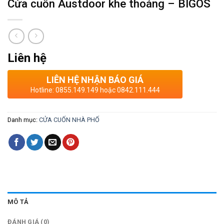
Cửa cuốn Austdoor khe thoáng – BIGOS
Liên hệ
LIÊN HỆ NHẬN BÁO GIÁ
Hotline: 0855.149.149 hoặc 0842.111.444
Danh mục:
CỬA CUỐN NHÀ PHỐ
MÔ TẢ
ĐÁNH GIÁ (0)