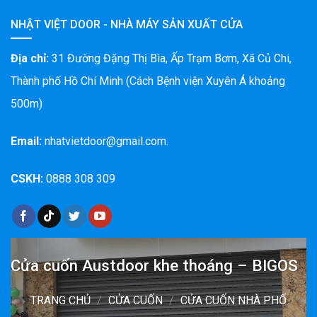
NHẬT VIỆT DOOR - NHÀ MÁY SẢN XUẤT CỬA
Địa chỉ:
31 Đường Đặng Thị Bìa, Ấp Trạm Bơm, Xã Củ Chi,
Thành phố Hồ Chí Minh (Cách Bệnh viện Xuyên Á khoảng
500m)
Email:
nhatvietdoor@gmail.com.
CSKH:
0888 308 309
Cửa cuốn Austdoor khe thoáng – BIGOS
TRANG CHỦ
/
CỬA CUỐN
/
CỬA CUỐN NHÀ PHỐ