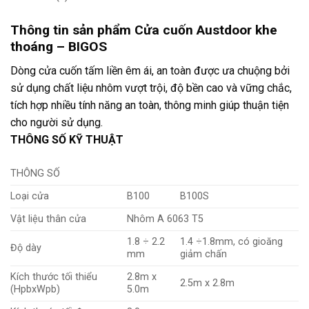
Thông tin sản phẩm Cửa cuốn Austdoor khe
thoáng – BIGOS
Dòng cửa cuốn tấm liền êm ái, an toàn được ưa chuộng bởi
sử dụng chất liệu nhôm vượt trội, độ bền cao và vững chắc,
tích hợp nhiều tính năng an toàn, thông minh giúp thuận tiện
cho người sử dụng.
THÔNG SỐ KỸ THUẬT
THÔNG SỐ
Loại cửa
B100
B100S
Vật liệu thân cửa
Nhôm A 6063 T5
1.8 ÷ 2.2
1.4 ÷1.8mm, có gioăng
Độ dày
mm
giảm chấn
Kích thước tối thiểu
2.8m x
2.5m x 2.8m
(HpbxWpb)
5.0m