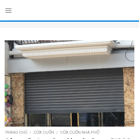
Skip
to
content
TRANG CHỦ
/
CỬA CUỐN
/
CỬA CUỐN NHÀ PHỐ