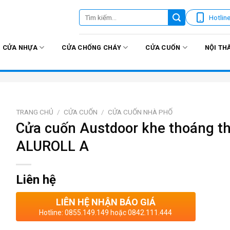
Tìm
Hotlin
kiếm:
CỬA NHỰA
CỬA CHỐNG CHÁY
CỬA CUỐN
NỘI TH
TRANG CHỦ
/
CỬA CUỐN
/
CỬA CUỐN NHÀ PHỐ
Cửa cuốn Austdoor khe thoáng th
ALUROLL A
Liên hệ
LIÊN HỆ NHẬN BÁO GIÁ
Hotline: 0855.149.149 hoặc 0842.111.444