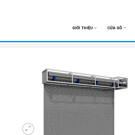
Skip
to
content
GIỚI THIỆU
CỬA GỖ