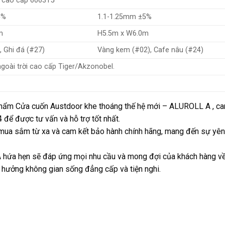
 cao cấp 6063T5
5%
1.1-1.25mm ±5%
m
H5.5m x W6.0m
, Ghi đá (#27)
Vàng kem (#02), Cafe nâu (#24)
ngoài trời cao cấp Tiger/Akzonobel.
phẩm Cửa cuốn Austdoor khe thoáng thế hệ mới – ALUROLL A , ca
 để được tư vấn và hỗ trợ tốt nhất.
 mua sắm từ xa và cam kết bảo hành chính hãng, mang đến sự yên 
ứa hẹn sẽ đáp ứng mọi nhu cầu và mong đợi của khách hàng về v
 hưởng không gian sống đẳng cấp và tiện nghi.