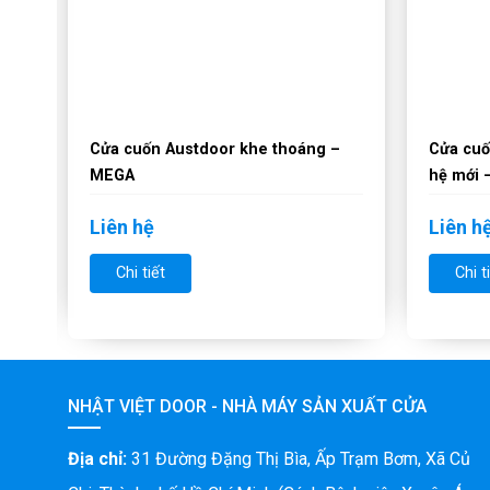
–
Cửa cuốn Austdoor khe thoáng –
Cửa cuố
MEGA
hệ mới 
Liên hệ
Liên h
Chi tiết
Chi t
NHẬT VIỆT DOOR - NHÀ MÁY SẢN XUẤT CỬA
Địa chỉ:
31 Đường Đặng Thị Bìa, Ấp Trạm Bơm, Xã Củ