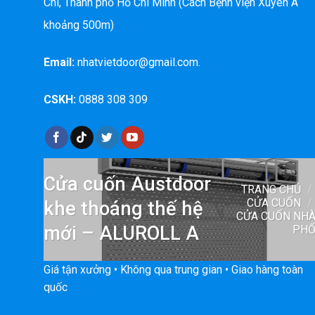
Chi, Thành phố Hồ Chí Minh (Cách Bệnh viện Xuyên Á
khoảng 500m)
Email:
nhatvietdoor@gmail.com.
CSKH:
0888 308 309
Cửa cuốn Austdoor
TRANG CHỦ
/
CỬA CUỐN
/
khe thoáng thế hệ
CỬA CUỐN NH
mới – ALUROLL A
PH
Giá tận xưởng • Không qua trung gian • Giao hàng toàn
quốc