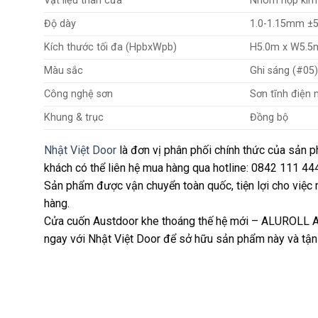
Vật liệu thân cửa
Nhôm hợp kim
Độ dày
1.0-1.15mm ±
Kích thước tối đa (HpbxWpb)
H5.0m x W5.5
Màu sắc
Ghi sáng (#05)
Công nghệ sơn
Sơn tĩnh điện 
Khung & trục
Đồng bộ
Nhật Việt Door
là đơn vị phân phối chính thức của sản 
khách có thể liên hệ mua hàng qua hotline: 0842 111 444
Sản phẩm được vận chuyển toàn quốc, tiện lợi cho việc
hàng.
Cửa cuốn Austdoor khe thoáng thế hệ mới – ALUROLL A h
ngay với Nhật Việt Door để sở hữu sản phẩm này và tận