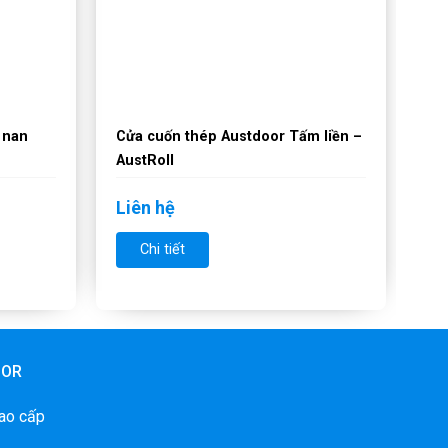
 nan
Cửa cuốn thép Austdoor Tấm liền –
AustRoll
Liên hệ
Chi tiết
OOR
ao cấp