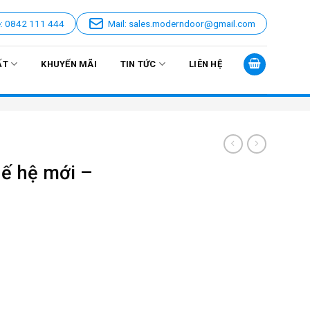
e: 0842 111 444
Mail: sales.moderndoor@gmail.com
ẤT
KHUYẾN MÃI
TIN TỨC
LIÊN HỆ
ế hệ mới –