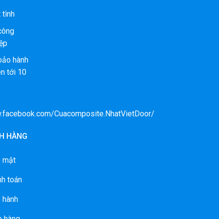
 tình
 công
ệp
bảo hành
n tới 10
w.facebook.com/Cuacomposite.NhatVietDoor/
H HÀNG
o mật
nh toán
 hành
o hàng