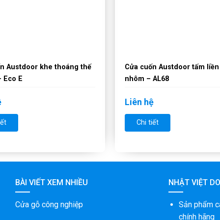
n Austdoor khe thoáng thế
Cửa cuốn Austdoor tấm liền
– Eco E
nhôm – AL68
ệ
Liên hệ
iết
Chi tiết
BÀI VIẾT XEM NHIỀU
NHẬT VIỆT D
Cửa gỗ công nghiệp
Sản phẩm c
chính hãng