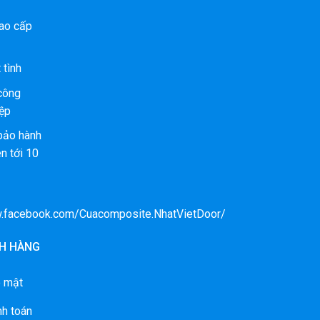
ao cấp
 tình
 công
ệp
bảo hành
n tới 10
w.facebook.com/Cuacomposite.NhatVietDoor/
H HÀNG
o mật
nh toán