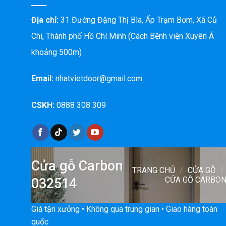
Địa chỉ:
31 Đường Đặng Thị Bìa, Ấp Trạm Bơm, Xã Củ
Chi, Thành phố Hồ Chí Minh (Cách Bệnh viện Xuyên Á
khoảng 500m)
Email:
nhatvietdoor@gmail.com.
CSKH:
0888 308 309
Cửa gỗ Carbon
TRANG CHỦ
/
CỬA GỖ
/
CỬA GỖ CARBO
032514
Giá tận xưởng • Không qua trung gian • Giao hàng toàn
quốc