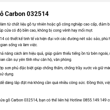
gỗ Carbon 032514
m từ chất liệu gỗ tự nhiên hoặc gỗ công nghiệp cao cấp, đảm bả
iúp cửa có độ bền cao, không bị cong vênh hay mối mọt.
 có thiết kế tinh tế và hiện đại với các đường nét sắc sảo, phù 
ian sống và làm việc.
 năng cách âm hiệu quả, giúp giảm thiểu tiếng ồn từ bên ngoài, 
ian cần sự yên tĩnh như căn hộ, văn phòng.
ớp sơn phủ đặc biệt giúp chống thấm, chống trầy xước và giữ màu
 sử dụng.
 dàng lắp đặt mà không cần quá nhiều công sức. Đồng thời, việc 
 cửa gỗ Carbon 032514, bạn có thể liên hệ Hotline 0855.149.149 