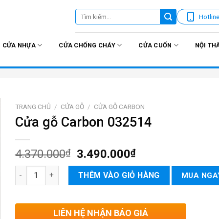
Tìm
Hotlin
kiếm:
CỬA NHỰA
CỬA CHỐNG CHÁY
CỬA CUỐN
NỘI TH
TRANG CHỦ
/
CỬA GỖ
/
CỬA GỖ CARBON
Cửa gỗ Carbon 032514
4.370.000
₫
3.490.000
₫
Cửa gỗ Carbon 032514 số lượng
THÊM VÀO GIỎ HÀNG
MUA NGA
LIÊN HỆ NHẬN BÁO GIÁ