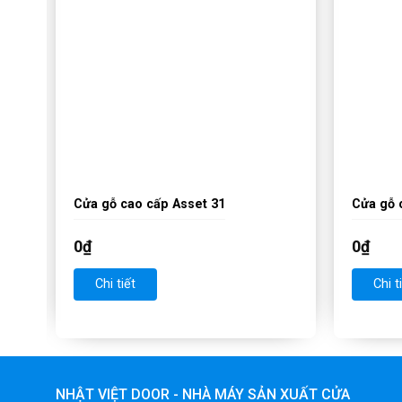
Cửa gỗ cao cấp Asset 31
Cửa gỗ 
0
₫
0
₫
Chi tiết
Chi t
NHẬT VIỆT DOOR - NHÀ MÁY SẢN XUẤT CỬA