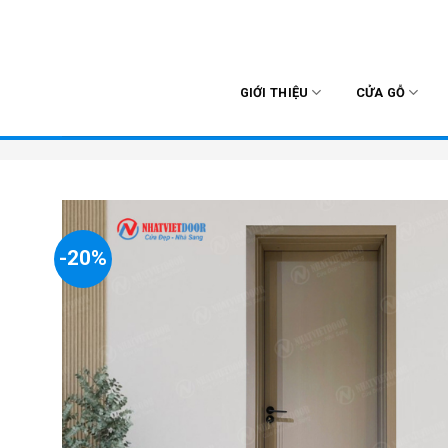
Skip
to
content
GIỚI THIỆU
CỬA GỖ
-20%