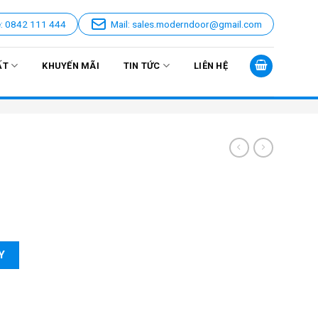
e: 0842 111 444
Mail: sales.moderndoor@gmail.com
ẤT
KHUYẾN MÃI
TIN TỨC
LIÊN HỆ
Y