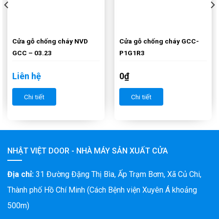
Cửa gỗ chống cháy NVD
Cửa gỗ chống cháy GCC-
GCC – 03.23
P1G1R3
Liên hệ
0
₫
Chi tiết
Chi tiết
NHẬT VIỆT DOOR - NHÀ MÁY SẢN XUẤT CỬA
Địa chỉ:
31 Đường Đặng Thị Bìa, Ấp Trạm Bơm, Xã Củ Chi,
Thành phố Hồ Chí Minh (Cách Bệnh viện Xuyên Á khoảng
500m)