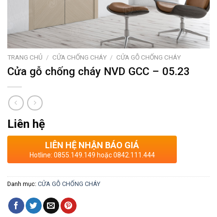
TRANG CHỦ
/
CỬA CHỐNG CHÁY
/
CỬA GỖ CHỐNG CHÁY
Cửa gỗ chống cháy NVD GCC – 05.23
Liên hệ
LIÊN HỆ NHẬN BÁO GIÁ
Hotline: 0855.149.149 hoặc 0842.111.444
Danh mục:
CỬA GỖ CHỐNG CHÁY