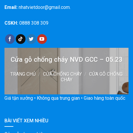
Email:
nhatvietdoor@gmail.com.
CSKH:
0888 308 309
Cửa gỗ chống cháy NVD GCC – 05.23
TRANG CHỦ
/
CỬA CHỐNG CHÁY
/
CỬA GỖ CHỐNG
CHÁY
Giá tận xưởng • Không qua trung gian • Giao hàng toàn quốc
BÀI VIẾT XEM NHIỀU