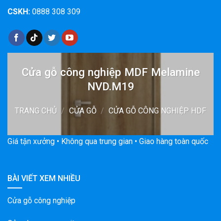
CSKH:
0888 308 309
Cửa gỗ công nghiệp MDF Melamine
NVD.M19
TRANG CHỦ
/
CỬA GỖ
/
CỬA GỖ CÔNG NGHIỆP HDF
Giá tận xưởng • Không qua trung gian • Giao hàng toàn quốc
BÀI VIẾT XEM NHIỀU
Cửa gỗ công nghiệp