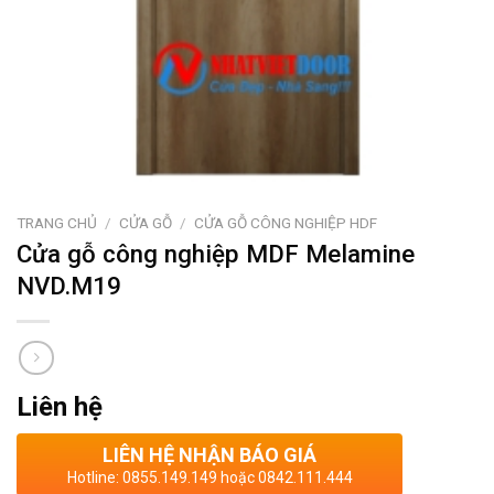
TRANG CHỦ
/
CỬA GỖ
/
CỬA GỖ CÔNG NGHIỆP HDF
Cửa gỗ công nghiệp MDF Melamine
NVD.M19
Liên hệ
LIÊN HỆ NHẬN BÁO GIÁ
Hotline: 0855.149.149 hoặc 0842.111.444