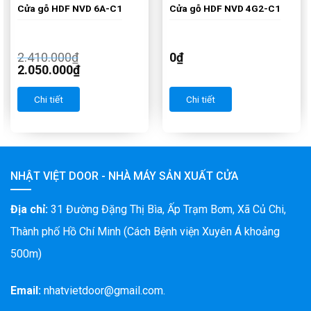
Cửa gỗ HDF NVD 6A-C1
Cửa gỗ HDF NVD 4G2-C1
2.410.000
₫
0
₫
2.050.000
₫
Chi tiết
Chi tiết
NHẬT VIỆT DOOR - NHÀ MÁY SẢN XUẤT CỬA
Địa chỉ:
31 Đường Đặng Thị Bìa, Ấp Trạm Bơm, Xã Củ Chi,
Thành phố Hồ Chí Minh (Cách Bệnh viện Xuyên Á khoảng
500m)
Email:
nhatvietdoor@gmail.com.