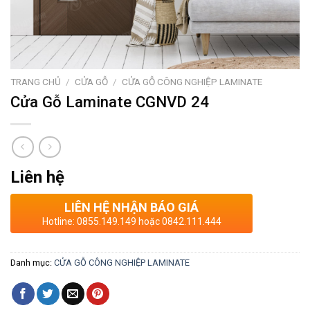
TRANG CHỦ
/
CỬA GỖ
/
CỬA GỖ CÔNG NGHIỆP LAMINATE
Cửa Gỗ Laminate CGNVD 24
Liên hệ
LIÊN HỆ NHẬN BÁO GIÁ
Hotline: 0855.149.149 hoặc 0842.111.444
Danh mục:
CỬA GỖ CÔNG NGHIỆP LAMINATE