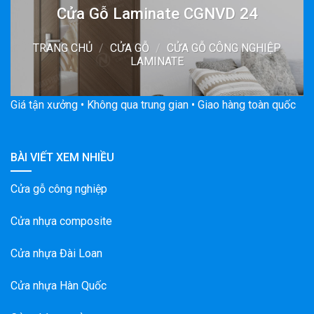
Cửa Gỗ Laminate CGNVD 24
TRANG CHỦ
/
CỬA GỖ
/
CỬA GỖ CÔNG NGHIỆP
LAMINATE
Giá tận xưởng • Không qua trung gian • Giao hàng toàn quốc
BÀI VIẾT XEM NHIỀU
Cửa gỗ công nghiệp
Cửa nhựa composite
Cửa nhựa Đài Loan
Cửa nhựa Hàn Quốc