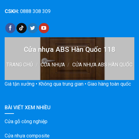
CSKH:
0888 308 309
Cửa nhựa ABS Hàn Quốc 118
TRANG CHỦ
/
CỬA NHỰA
/
CỬA NHỰA ABS HÀN QUỐC
Giá tận xưởng • Không qua trung gian • Giao hàng toàn quốc
BÀI VIẾT XEM NHIỀU
Cửa gỗ công nghiệp
Cửa nhựa composite