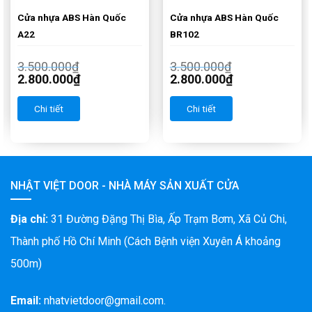
Cửa nhựa ABS Hàn Quốc
Cửa nhựa ABS Hàn Quốc
A22
BR102
3.500.000
₫
3.500.000
₫
2.800.000
₫
2.800.000
₫
Chi tiết
Chi tiết
NHẬT VIỆT DOOR - NHÀ MÁY SẢN XUẤT CỬA
Địa chỉ:
31 Đường Đặng Thị Bìa, Ấp Trạm Bơm, Xã Củ Chi,
Thành phố Hồ Chí Minh (Cách Bệnh viện Xuyên Á khoảng
500m)
Email:
nhatvietdoor@gmail.com.