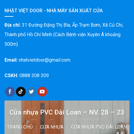
NHẬT VIỆT DOOR - NHÀ MÁY SẢN XUẤT CỬA
Địa chỉ:
31 Đường Đặng Thị Bìa, Ấp Trạm Bơm, Xã Củ Chi,
Thành phố Hồ Chí Minh (Cách Bệnh viện Xuyên Á khoảng
500m)
Email:
nhatvietdoor@gmail.com.
CSKH:
0888 308 309
Cửa nhựa PVC Đài Loan – NV. 28 – 23
TRANG CHỦ
/
CỬA NHỰA
/
CỬA NHỰA PVC ĐÀI LOAN