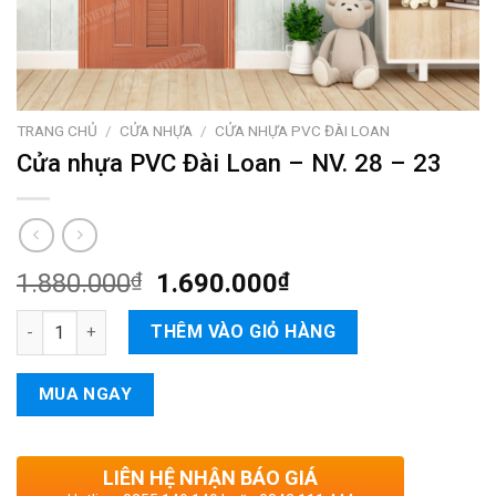
TRANG CHỦ
/
CỬA NHỰA
/
CỬA NHỰA PVC ĐÀI LOAN
Cửa nhựa PVC Đài Loan – NV. 28 – 23
1.880.000
₫
1.690.000
₫
Cửa nhựa PVC Đài Loan – NV. 28 – 23 số lượng
THÊM VÀO GIỎ HÀNG
MUA NGAY
LIÊN HỆ NHẬN BÁO GIÁ