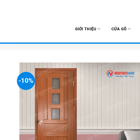
Skip
to
content
GIỚI THIỆU
CỬA GỖ
-10%