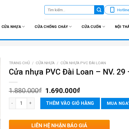
Tìm
Hotlin
kiếm:
CỬA NHỰA
CỬA CHỐNG CHÁY
CỬA CUỐN
NỘI TH
TRANG CHỦ
/
CỬA NHỰA
/
CỬA NHỰA PVC ĐÀI LOAN
Cửa nhựa PVC Đài Loan – NV. 29 
1.880.000
₫
1.690.000
₫
Cửa nhựa PVC Đài Loan – NV. 29 – 23 số lượng
THÊM VÀO GIỎ HÀNG
MUA NGA
LIÊN HỆ NHẬN BÁO GIÁ