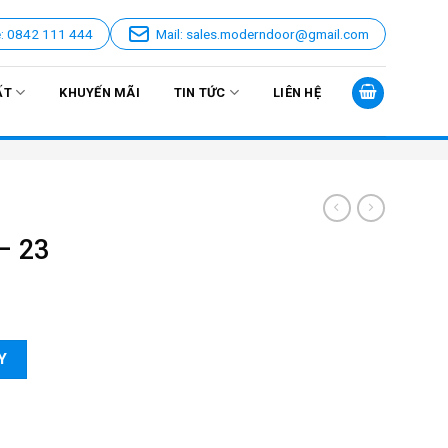
e: 0842 111 444
Mail: sales.moderndoor@gmail.com
ẤT
KHUYẾN MÃI
TIN TỨC
LIÊN HỆ
– 23
Y