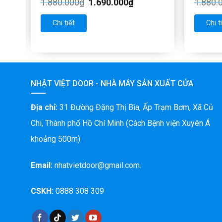
1.880.000
₫
1.690.000
₫
1.880.
Chi tiết
Chi t
NHẬT VIỆT DOOR - NHÀ MÁY SẢN XUẤT CỬA
Địa chỉ:
31 Đường Đặng Thị Bìa, Ấp Trạm Bơm, Xã Củ
Chi, Thành phố Hồ Chí Minh (Cách Bệnh viện Xuyên Á
khoảng 500m)
Email:
nhatvietdoor@gmail.com.
CSKH:
0888 308 309