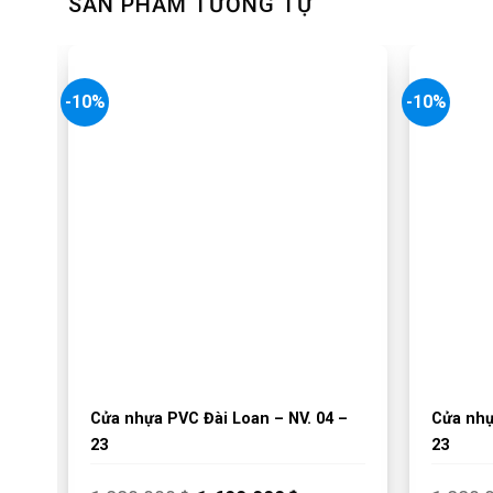
SẢN PHẨM TƯƠNG TỰ
-10%
-10%
–
Cửa nhựa PVC Đài Loan – NV. 04 –
Cửa nhự
23
23