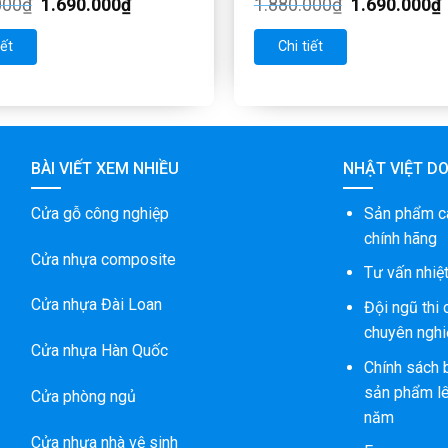
000
₫
1.690.000
₫
1.880.000
₫
1.690.000
₫
iết
Chi tiết
BÀI VIẾT XEM NHIỀU
NHẬT VIỆT D
Cửa gỗ công nghiệp
Sản phẩm c
chính hãng
Cửa nhựa composite
Tư vấn nhiệt
Cửa nhựa Đài Loan
Đội ngũ thi
chuyên nghi
Cửa nhựa Hàn Quốc
Chính sách 
sản phẩm lê
Cửa phòng ngủ
năm
Cửa nhựa nhà vệ sinh