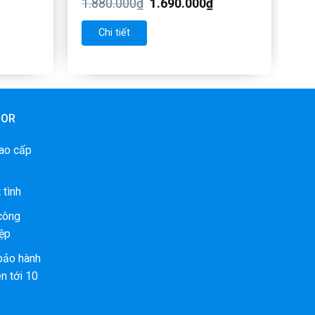
1.880.000
₫
1.690.000
₫
Chi tiết
OOR
ao cấp
 tình
 công
ệp
bảo hành
n tới 10