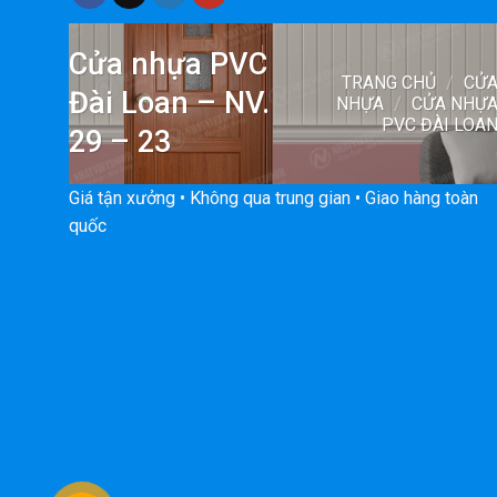
Cửa nhựa PVC
TRANG CHỦ
/
CỬ
Đài Loan – NV.
NHỰA
/
CỬA NHỰ
PVC ĐÀI LOA
29 – 23
Giá tận xưởng • Không qua trung gian • Giao hàng toàn
quốc