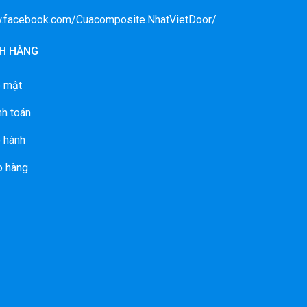
w.facebook.com/Cuacomposite.NhatVietDoor/
H HÀNG
o mật
nh toán
 hành
o hàng