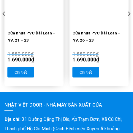
Cửa nhựa PVC Đài Loan –
Cửa nhựa PVC Đài Loan –
NV. 21 – 23
NV. 26 – 23
1.880.000
₫
1.880.000
₫
1.690.000
₫
1.690.000
₫
Chi tiết
Chi tiết
NHẬT VIỆT DOOR - NHÀ MÁY SẢN XUẤT CỬA
Địa chỉ:
31 Đường Đặng Thị Bìa, Ấp Trạm Bơm, Xã Củ Chi,
Thành phố Hồ Chí Minh (Cách Bệnh viện Xuyên Á khoảng