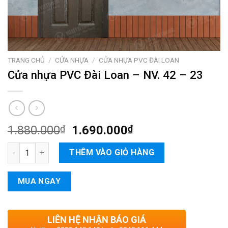
TRANG CHỦ
/
CỬA NHỰA
/
CỬA NHỰA PVC ĐÀI LOAN
Cửa nhựa PVC Đài Loan – NV. 42 – 23
1.880.000
₫
1.690.000
₫
Cửa nhựa PVC Đài Loan – NV. 42 – 23 số lượng
THÊM VÀO GIỎ HÀNG
MUA NGAY
LIÊN HỆ NHẬN BÁO GIÁ