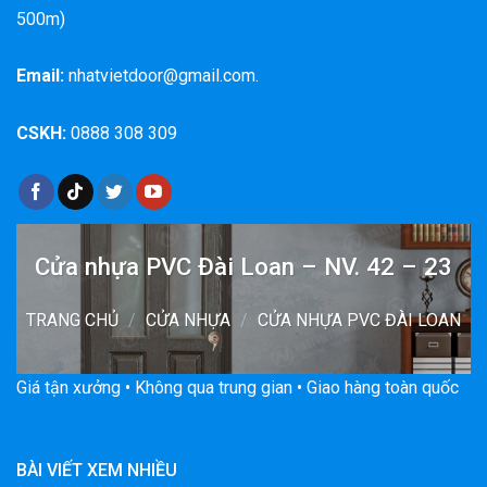
500m)
Email:
nhatvietdoor@gmail.com.
CSKH:
0888 308 309
Cửa nhựa PVC Đài Loan – NV. 42 – 23
TRANG CHỦ
/
CỬA NHỰA
/
CỬA NHỰA PVC ĐÀI LOAN
Giá tận xưởng • Không qua trung gian • Giao hàng toàn quốc
BÀI VIẾT XEM NHIỀU