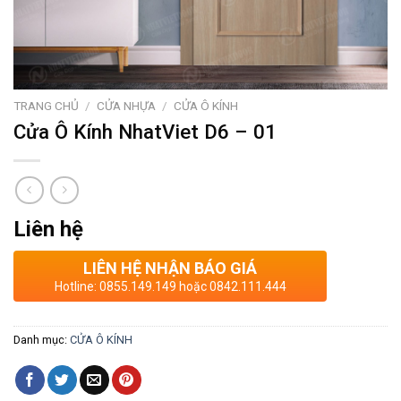
TRANG CHỦ
/
CỬA NHỰA
/
CỬA Ô KÍNH
Cửa Ô Kính NhatViet D6 – 01
Liên hệ
LIÊN HỆ NHẬN BÁO GIÁ
Hotline: 0855.149.149 hoặc 0842.111.444
Danh mục:
CỬA Ô KÍNH