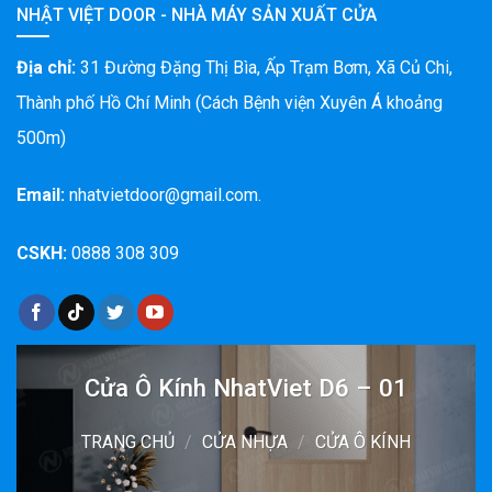
NHẬT VIỆT DOOR - NHÀ MÁY SẢN XUẤT CỬA
Địa chỉ:
31 Đường Đặng Thị Bìa, Ấp Trạm Bơm, Xã Củ Chi,
Thành phố Hồ Chí Minh (Cách Bệnh viện Xuyên Á khoảng
500m)
Email:
nhatvietdoor@gmail.com.
CSKH:
0888 308 309
Cửa Ô Kính NhatViet D6 – 01
TRANG CHỦ
/
CỬA NHỰA
/
CỬA Ô KÍNH