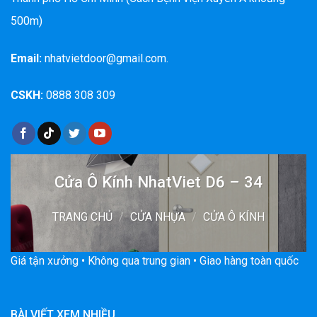
500m)
Email:
nhatvietdoor@gmail.com.
CSKH:
0888 308 309
Cửa Ô Kính NhatViet D6 – 34
TRANG CHỦ
/
CỬA NHỰA
/
CỬA Ô KÍNH
Giá tận xưởng • Không qua trung gian • Giao hàng toàn quốc
BÀI VIẾT XEM NHIỀU