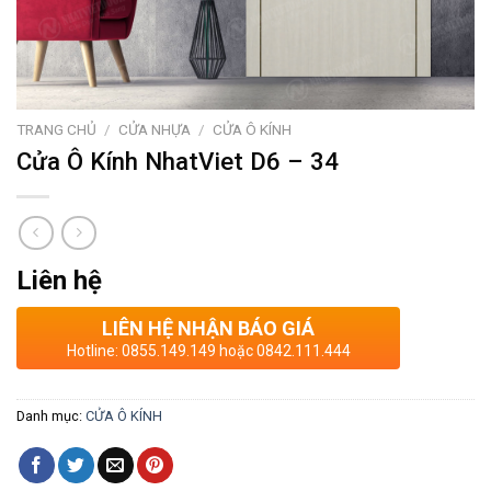
TRANG CHỦ
/
CỬA NHỰA
/
CỬA Ô KÍNH
Cửa Ô Kính NhatViet D6 – 34
Liên hệ
LIÊN HỆ NHẬN BÁO GIÁ
Hotline: 0855.149.149 hoặc 0842.111.444
Danh mục:
CỬA Ô KÍNH