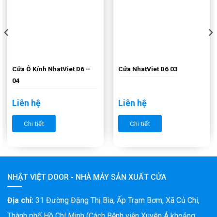
Cửa Ô Kính NhatViet D6 –
Cửa NhatViet D6 03
04
Liên hệ
Liên hệ
Chi tiết
Chi tiết
NHẬT VIỆT DOOR - NHÀ MÁY SẢN XUẤT CỬA
Địa chỉ:
31 Đường Đặng Thị Bìa, Ấp Trạm Bơm, Xã Củ Chi,
Thành phố Hồ Chí Minh (Cách Bệnh viện Xuyên Á khoảng