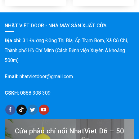
NHẬT VIỆT DOOR - NHÀ MÁY SẢN XUẤT CỬA
Địa chỉ:
31 Đường Đặng Thị Bìa, Ấp Trạm Bơm, Xã Củ Chi,
Thành phố Hồ Chí Minh (Cách Bệnh viện Xuyên Á khoảng
500m)
Email:
nhatvietdoor@gmail.com.
CSKH:
0888 308 309
Cửa phào chỉ nổi NhatViet D6 – 50