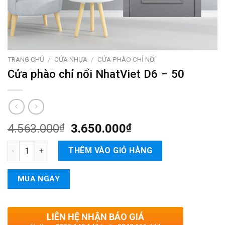
TRANG CHỦ
/
CỬA NHỰA
/
CỬA PHÀO CHỈ NỔI
Cửa phào chỉ nổi NhatViet D6 – 50
4.563.000
₫
3.650.000
₫
Cửa phào chỉ nổi NhatViet D6 - 50 số lượng
THÊM VÀO GIỎ HÀNG
MUA NGAY
LIÊN HỆ NHẬN BÁO GIÁ