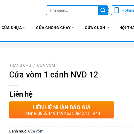
Tìm
Hotlin
kiếm:
CỬA NHỰA
CỬA CHỐNG CHÁY
CỬA CUỐN
NỘI TH
TRANG CHỦ
/
CỬA VÒM
Cửa vòm 1 cánh NVD 12
Liên hệ
LIÊN HỆ NHẬN BÁO GIÁ
Hotline: 0855.149.149 hoặc 0842.111.444
Danh mục:
Cửa vòm