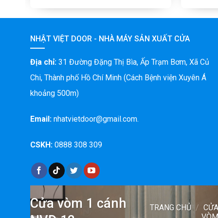
NHẬT VIỆT DOOR - NHÀ MÁY SẢN XUẤT CỬA
Địa chỉ:
31 Đường Đặng Thị Bìa, Ấp Trạm Bơm, Xã Củ
Chi, Thành phố Hồ Chí Minh (Cách Bệnh viện Xuyên Á
khoảng 500m)
Email:
nhatvietdoor@gmail.com.
CSKH:
0888 308 309
Cửa vòm 1 cánh
TRANG CHỦ
/
CỬ
VÒ