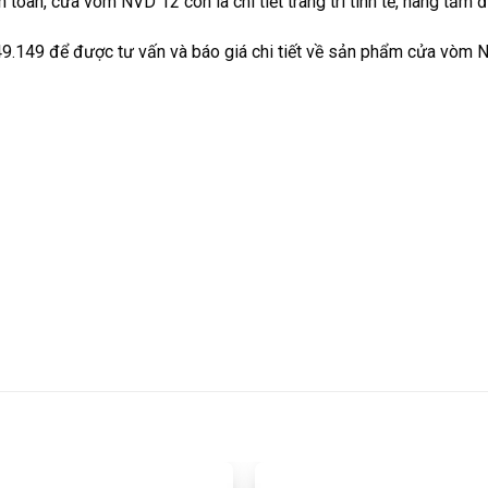
n toàn, cửa vòm NVD 12 còn là chi tiết trang trí tinh tế, nâng tầm
49.149
để được tư vấn và báo giá chi tiết về sản phẩm cửa
vòm N