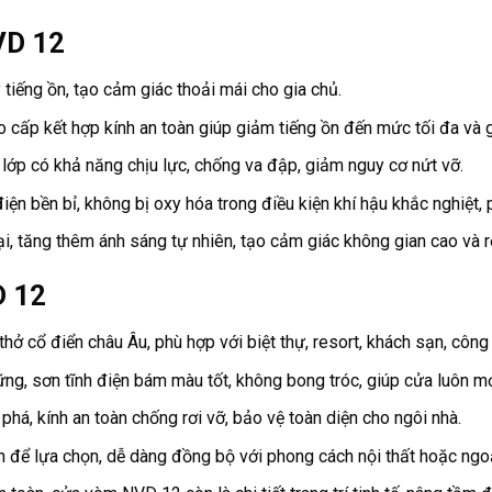
VD 12
iếng ồn, tạo cảm giác thoải mái cho gia chủ.
ấp kết hợp kính an toàn giúp giảm tiếng ồn đến mức tối đa và gi
lớp có khả năng chịu lực, chống va đập, giảm nguy cơ nứt vỡ.
ện bền bỉ, không bị oxy hóa trong điều kiện khí hậu khắc nghiệt, 
 tăng thêm ánh sáng tự nhiên, tạo cảm giác không gian cao và r
D 12
ở cổ điển châu Âu, phù hợp với biệt thự, resort, khách sạn, công 
, sơn tĩnh điện bám màu tốt, không bong tróc, giúp cửa luôn m
há, kính an toàn chống rơi vỡ, bảo vệ toàn diện cho ngôi nhà.
n để lựa chọn, dễ dàng đồng bộ với phong cách nội thất hoặc ngoạ