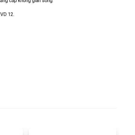
 đẳng cấp không gian sống.
VD 12
.