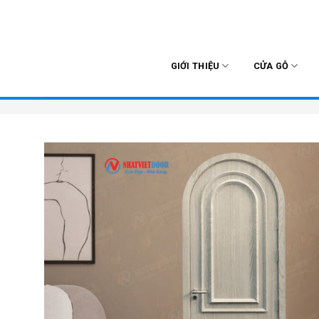
Skip
to
content
GIỚI THIỆU
CỬA GỖ