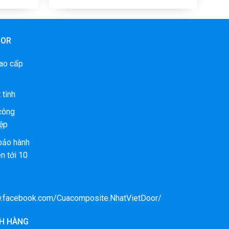
OOR
ao cấp
 tình
 công
ệp
bảo hành
n tới 10
w.facebook.com/Cuacomposite.NhatVietDoor/
H HÀNG