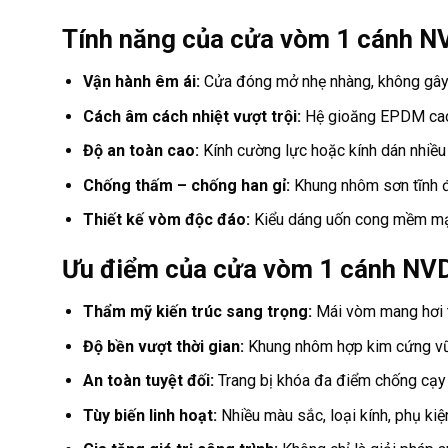
Tính năng của cửa vòm 1 cánh N
Vận hành êm ái:
Cửa đóng mở nhẹ nhàng, không gây t
Cách âm cách nhiệt vượt trội:
Hệ gioăng EPDM cao c
Độ an toàn cao:
Kính cường lực hoặc kính dán nhiều 
Chống thấm – chống han gỉ:
Khung nhôm sơn tĩnh đi
Thiết kế vòm độc đáo:
Kiểu dáng uốn cong mềm mại,
Ưu điểm của cửa vòm 1 cánh NV
Thẩm mỹ kiến trúc sang trọng:
Mái vòm mang hơi th
Độ bền vượt thời gian:
Khung nhôm hợp kim cứng vững
An toàn tuyệt đối:
Trang bị khóa đa điểm chống cạy p
Tùy biến linh hoạt:
Nhiều màu sắc, loại kính, phụ kiệ